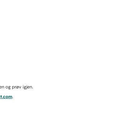
en og prøv igjen.
ot.com
.