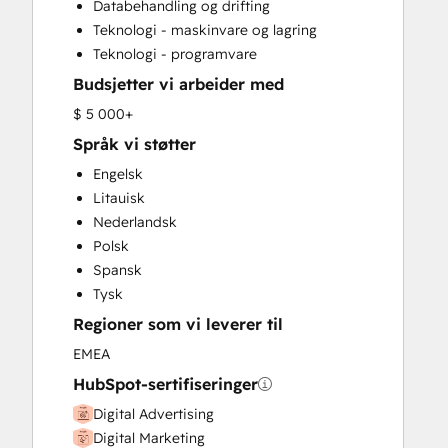
Databehandling og drifting
HubSpot Onboarding
Teknologi - maskinvare og lagring
Knowledge Base Development
Teknologi - programvare
Paid Advertising
Budsjetter vi arbeider med
Public Relations
Sales Enablement
$ 5 000+
Search Engine Optimization
Språk vi støtter
Social Media
Engelsk
Website Design
Litauisk
Website Development
Nederlandsk
Website Migration
Polsk
Spansk
Tysk
Regioner som vi leverer til
EMEA
HubSpot-sertifiseringer
Digital Advertising
Digital Marketing