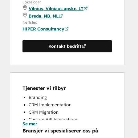
Lokasjoner
Vilnius, Vilniaus apskr., LT
Breda, NB, NL
Nettsted
HIPER Consultancy
Kontakt bedrift
Tjenester vi tilbyr
Branding
CRM Implementation
CRM Migration
Custom API Integrations
Se mer
Customer Marketing
Bransjer vi spesialiserer oss på
Email Marketing