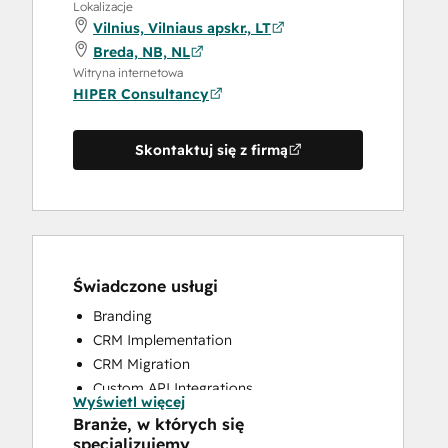
Lokalizacje
Vilnius, Vilniaus apskr., LT
Breda, NB, NL
Witryna internetowa
HIPER Consultancy
Skontaktuj się z firmą
Świadczone usługi
Branding
CRM Implementation
CRM Migration
Custom API Integrations
Wyświetl więcej
Customer Marketing
Branże, w których się
Email Marketing
specjalizujemy