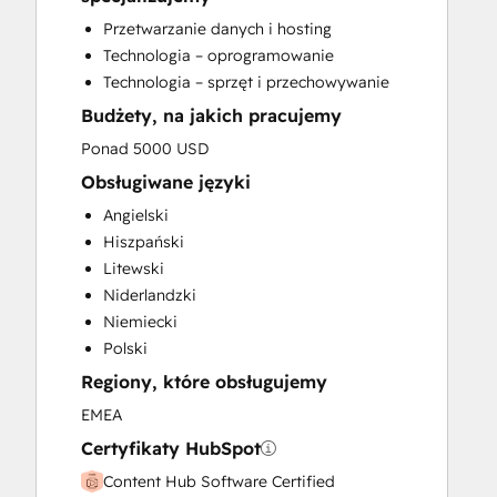
HubSpot Onboarding
Przetwarzanie danych i hosting
Knowledge Base Development
Technologia – oprogramowanie
Paid Advertising
Technologia – sprzęt i przechowywanie
Public Relations
Budżety, na jakich pracujemy
Sales Enablement
Search Engine Optimization
Ponad 5000 USD
Social Media
Obsługiwane języki
Website Design
Angielski
Website Development
Hiszpański
Website Migration
Litewski
Niderlandzki
Niemiecki
Polski
Regiony, które obsługujemy
EMEA
Certyfikaty HubSpot
Content Hub Software Certified