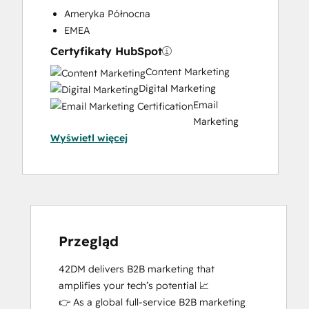
Ameryka Północna
EMEA
Certyfikaty HubSpot
Content Marketing
Digital Marketing
Email
Marketing
Wyświetl więcej
Certification
HubSpot
Marketing
Hub
Software
Certification
HubSpot
Przegląd
Solutions
42DM delivers B2B marketing that 
Partner
amplifies your tech’s potential 📈

Inbound Marketing
👉 As a global full-service B2B marketing 
Social