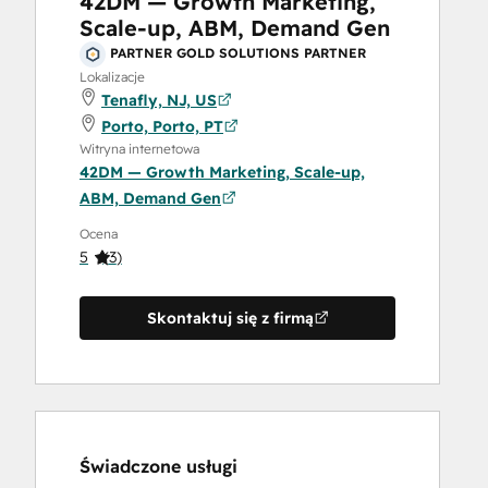
42DM — Growth Marketing,
Scale-up, ABM, Demand Gen
PARTNER GOLD SOLUTIONS PARTNER
Lokalizacje
Tenafly, NJ, US
Porto, Porto, PT
Witryna internetowa
42DM — Growth Marketing, Scale-up,
ABM, Demand Gen
Ocena
5
(
3
)
Skontaktuj się z firmą
Świadczone usługi