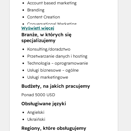
Account based marketing
Branding
Content Creation
Conversational Marketing
Wyświetl więcej
CRM Implementation
Branże, w których się
CRM Migration
specjalizujemy
Custom API Integrations
Konsulting/doradztwo
Email Marketing
Przetwarzanie danych i hosting
Full Inbound Marketing Services
Technologia – oprogramowanie
Paid Advertising
Usługi biznesowe – ogólne
Public Relations
Usługi marketingowe
Sales and Marketing Alignment
Budżety, na jakich pracujemy
Sales Enablement
Search Engine Optimization
Ponad 5000 USD
Social Media
Obsługiwane języki
Website Design
Angielski
Website Development
Ukraiński
Website Migration
Regiony, które obsługujemy