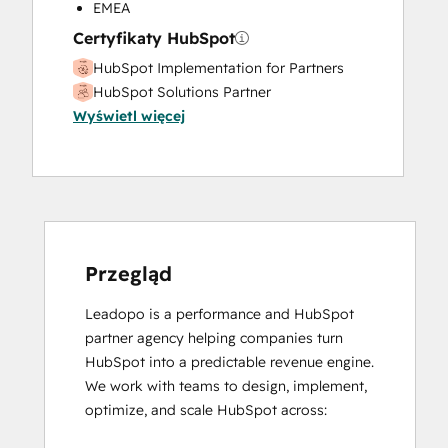
Marketing Hub Enterprise Onboarding
EMEA
Marketing Hub Professional Onboarding
Certyfikaty HubSpot
Paid Advertising
HubSpot Implementation for Partners
Programmable Automation
HubSpot Solutions Partner
Public Relations
Wyświetl więcej
Revenue Hub Implementation
Sales and Marketing Alignment
Sales Coaching and Training
Sales Enablement
Sales Hub Enterprise Onboarding
Sales Hub Professional Onboarding
Przegląd
Search Engine Optimization
Service Hub Enterprise Onboarding
Leadopo is a performance and HubSpot 
Service Hub Professional Onboarding
partner agency helping companies turn 
Social Media
HubSpot into a predictable revenue engine.

Video Production
We work with teams to design, implement, 
Website Design
optimize, and scale HubSpot across:

Website Development
Website Migration