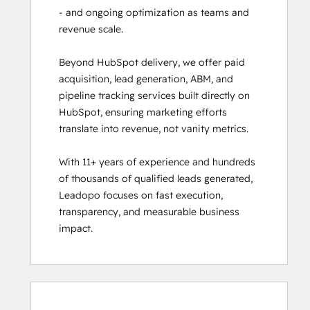
- and ongoing optimization as teams and 
revenue scale.

Beyond HubSpot delivery, we offer paid 
acquisition, lead generation, ABM, and 
pipeline tracking services built directly on 
HubSpot, ensuring marketing efforts 
translate into revenue, not vanity metrics.

With 11+ years of experience and hundreds 
of thousands of qualified leads generated, 
Leadopo focuses on fast execution, 
transparency, and measurable business 
impact.
Ukończono
Ukończono
Ukończono
Ukończono
Ukończono
Ukończono
Ukończono
Ukończono
Ukończono
Ukończono
0%
0%
0%
0%
100%
0%
0%
0%
0%
100%