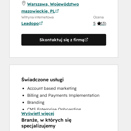
Warszawa, Województwo
mazowieckie, PL
Witryna internetowa
Ocena
Leadopo
5
(
13
)
Skontaktuj się z firmą
Świadczone usługi
Account based marketing
Billing and Payments Implementation
Branding
CMS Enterprise Onboarding
Wyświetl więcej
CMS Professional Onboarding
Branże, w których się
Community Management
specjalizujemy
Content Creation