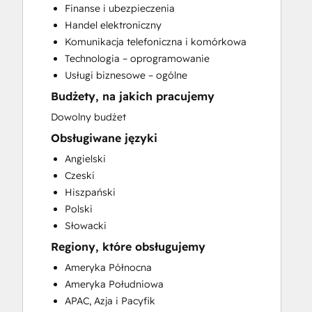
Finanse i ubezpieczenia
Conversational Marketing
Handel elektroniczny
CPQ Implementation
Komunikacja telefoniczna i komórkowa
CRM Implementation
Technologia – oprogramowanie
CRM Migration
Usługi biznesowe – ogólne
Custom API Integrations
Budżety, na jakich pracujemy
Customer Marketing
Customer Success Training
Dowolny budżet
Customer Support Training
Obsługiwane języki
Customer Survey and Analysis
Angielski
Email Marketing
Czeski
Full Inbound Marketing Services
Hiszpański
Help Desk Implementation
Polski
HubSpot Academy Guided Onboarding
Słowacki
HubSpot Onboarding
Regiony, które obsługujemy
Knowledge Base Development
LatAm Marketing Enterprise Onboarding
Ameryka Północna
LatAm Marketing Professional
Ameryka Południowa
Onboarding
APAC, Azja i Pacyfik