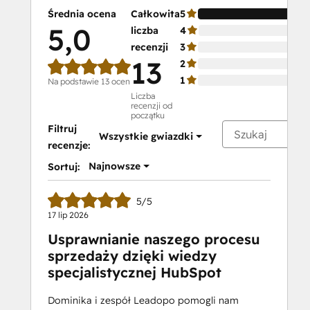
Średnia ocena
Całkowita
5
5,0
liczba
4
recenzji
3
13
2
1
Na podstawie 13 ocen
Liczba
recenzji od
początku
Filtruj
Wszystkie gwiazdki
recenzje:
Najnowsze
Sortuj:
5/5
17 lip 2026
Usprawnianie naszego procesu
sprzedaży dzięki wiedzy
specjalistycznej HubSpot
Dominika i zespół Leadopo pomogli nam