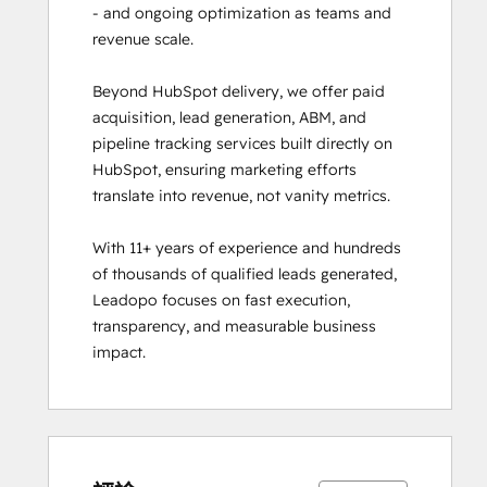
- and ongoing optimization as teams and 
revenue scale.

Beyond HubSpot delivery, we offer paid 
acquisition, lead generation, ABM, and 
pipeline tracking services built directly on 
HubSpot, ensuring marketing efforts 
translate into revenue, not vanity metrics.

With 11+ years of experience and hundreds 
of thousands of qualified leads generated, 
Leadopo focuses on fast execution, 
transparency, and measurable business 
impact.
0%
0%
0%
0%
100%
0%
0%
0%
0%
100%
完
完
完
完
完
完
完
完
完
完
成
成
成
成
成
成
成
成
成
成