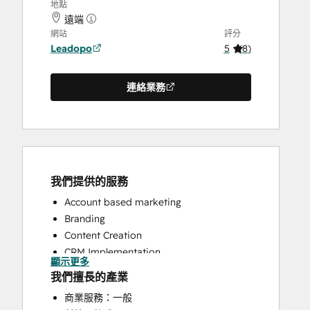
地點
遠端
網站
評分
Leadopo
5
(
8
)
連絡業務
我們提供的服務
Account based marketing
Branding
Content Creation
CRM Implementation
顯示更多
CRM Migration
我們擅長的產業
Customer Marketing
商業服務：一般
Email Marketing