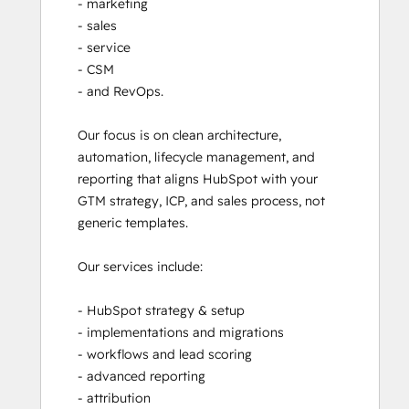
- marketing

- sales

- service

- CSM

- and RevOps. 

Our focus is on clean architecture, 
automation, lifecycle management, and 
reporting that aligns HubSpot with your 
GTM strategy, ICP, and sales process, not 
generic templates.

Our services include:

- HubSpot strategy & setup

- implementations and migrations

- workflows and lead scoring

- advanced reporting

- attribution
