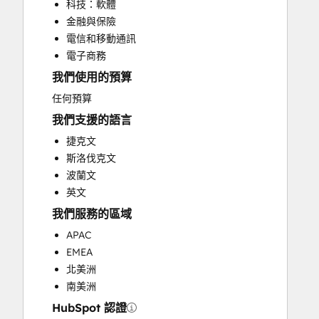
科技：軟體
Full Inbound Marketing Services
金融與保險
Help Desk Implementation
電信和移動通訊
HubSpot Onboarding
電子商務
Paid Advertising
我們使用的預算
Sales and Marketing Alignment
Search Engine Optimization
任何預算
Social Media
我們支援的語言
Website Design
捷克文
Website Development
斯洛伐克文
Website Migration
波蘭文
英文
我們服務的區域
APAC
EMEA
北美洲
南美洲
HubSpot 認證