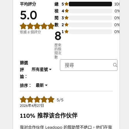
平均評分
總
5
100%
5.0
檢
4
0%
閱
3
0%
數
2
0%
8
1
0%
依據 8 個評分
歷來
的檢
閱次
數
篩選
所有星號
評
論：
最新
排序：
5/5
2026年4月27日
110% 推荐该合作伙伴
我对合作伙伴 Leadopo 的帮助赞不绝口，他们在我