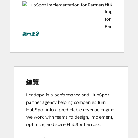
HubSpot
Implementation
for
Partners
顯示更多
HubSpot Solutions Partner
總覽
Leadopo is a performance and HubSpot 
partner agency helping companies turn 
HubSpot into a predictable revenue engine.

We work with teams to design, implement, 
optimize, and scale HubSpot across:
