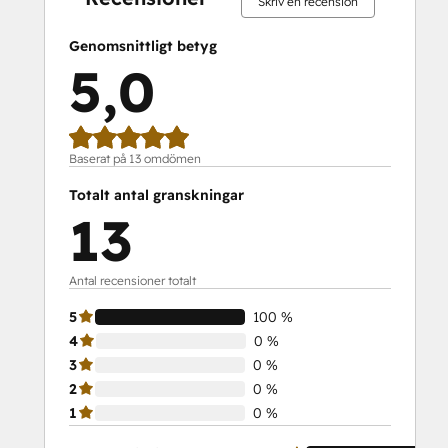
Skriv en recension
Genomsnittligt betyg
5,0
Baserat på 13 omdömen
Totalt antal granskningar
13
Antal recensioner totalt
5
100 %
4
0 %
3
0 %
2
0 %
1
0 %