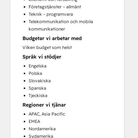
Conversational Marketing
Företagstjänster – allmänt
CPQ Implementation
Teknik – programvara
CRM Implementation
Telekommunikation och mobila
CRM Migration
kommunikationer
Custom API Integrations
Budgetar vi arbetar med
Customer Marketing
Customer Success Training
Vilken budget som helst
Customer Support Training
Språk vi stödjer
Customer Survey and Analysis
Engelska
Email Marketing
Polska
Full Inbound Marketing Services
Slovakiska
Help Desk Implementation
Spanska
HubSpot Academy Guided Onboarding
Tjeckiska
HubSpot Onboarding
Regioner vi tjänar
Knowledge Base Development
LatAm Marketing Enterprise Onboarding
APAC, Asia Pacific
LatAm Marketing Professional
EMEA
Onboarding
Nordamerika
Marketing Hub Enterprise Onboarding
Sydamerika