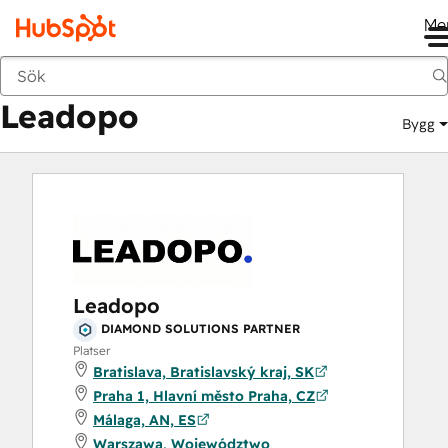
Me
Leadopo
Marknadsplats
Lösningspartner
Leadopo
Bygg
Leadopo
DIAMOND SOLUTIONS PARTNER
Platser
Bratislava, Bratislavský kraj, SK
Praha 1, Hlavní město Praha, CZ
Málaga, AN, ES
Warszawa, Województwo