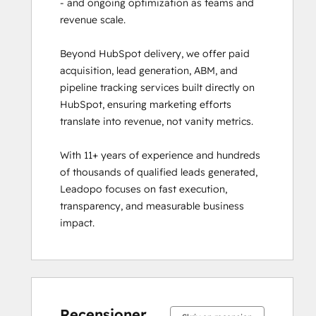
- and ongoing optimization as teams and 
revenue scale.

Beyond HubSpot delivery, we offer paid 
acquisition, lead generation, ABM, and 
pipeline tracking services built directly on 
HubSpot, ensuring marketing efforts 
translate into revenue, not vanity metrics.

With 11+ years of experience and hundreds 
of thousands of qualified leads generated, 
Leadopo focuses on fast execution, 
transparency, and measurable business 
impact.
0 %
0 %
0 %
0 %
100 %
0 %
0 %
0 %
0 %
100 %
slutfört
slutfört
slutfört
slutfört
slutfört
slutfört
slutfört
slutfört
slutfört
slutfört
Recensioner