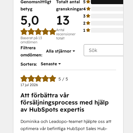
Genomsnittligt
Totalt antal
5
betyg
granskningar
4
5,0
13
3
2
Antal
1
recensioner
Baserat på 13
totalt
omdömen
Filtrera
Alla stjärnor
omdömen:
Senaste
Sortera:
5 / 5
17 jul 2026
Att förbättra vår
försäljningsprocess med hjälp
av HubSpots expertis
Dominika och Leadopo-teamet hjälpte oss att
optimera vår befintliga HubSpot Sales Hub-