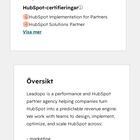
Marketing Hub Professional Onboarding
HubSpot-certifieringar
Paid Advertising
HubSpot Implementation for Partners
Programmable Automation
HubSpot Solutions Partner
Public Relations
Visa mer
Revenue Hub Implementation
Sales and Marketing Alignment
Sales Coaching and Training
Sales Enablement
Sales Hub Enterprise Onboarding
Sales Hub Professional Onboarding
Search Engine Optimization
Översikt
Service Hub Enterprise Onboarding
Leadopo is a performance and HubSpot 
Service Hub Professional Onboarding
partner agency helping companies turn 
Social Media
HubSpot into a predictable revenue engine.

Video Production
We work with teams to design, implement, 
Website Design
optimize, and scale HubSpot across:

Website Development
Website Migration
- marketing
