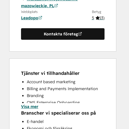
mazowieckie, PL
Webbplats
Betyg
Leadopo
5
(
13
)
Kontakta företag
Tjänster vi tillhandahåller
Account based marketing
Billing and Payments Implementation
Branding
CMS Enterprise Onboarding
Visa mer
CMS Professional Onboarding
Branscher vi specialiserar oss på
Community Management
E-handel
Content Creation
Ekonomi och försäkring