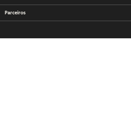
Parceiros
Copyright © 2026 HubSpot, Inc.
Centro de recursos jurídicos
Política de privacidade
Segurança
Acessibilidade do Site
Gerenciar cookies