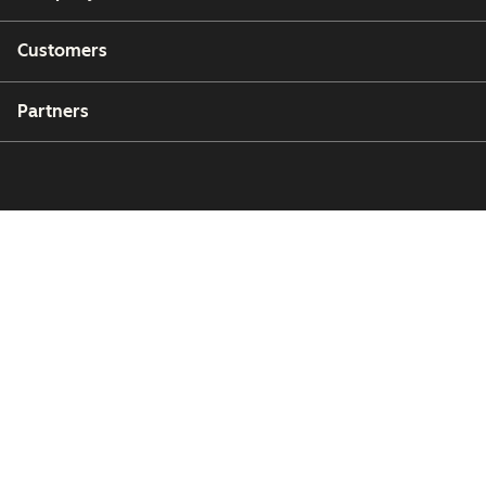
Customers
Partners
Copyright © 2026 HubSpot, Inc.
Legal Center
Privacy Policy
Security
Website Accessibility
Manage Cookies