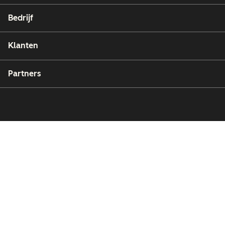
Bedrijf
Klanten
Partners
Copyright © 2026 HubSpot, Inc.
Juridische informatie (Engels)