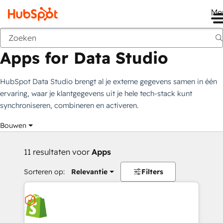
Me
Apps for Data Studio
Marktplaats
Collecties
Apps for Data Studio
HubSpot Data Studio brengt al je externe gegevens samen in één
ervaring, waar je klantgegevens uit je hele tech-stack kunt
synchroniseren, combineren en activeren.
Bouwen
11 resultaten voor
Apps
Sorteren op:
Relevantie
Filters