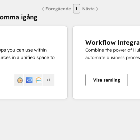
Föregående
1
Nästa
 komma igång
Workflow Integra
pps you can use within
Combine the power of Hub
rces in a unified space to
automate business proces
Visa samling
+1