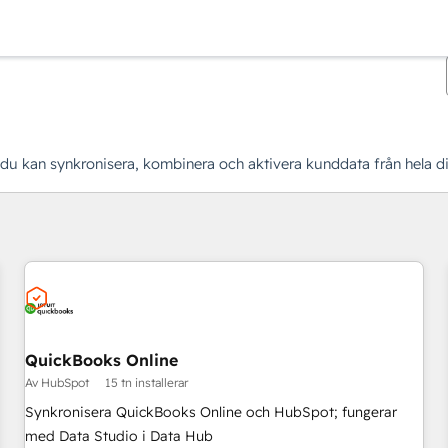
r du kan synkronisera, kombinera och aktivera kunddata från hela di
Du är för närvarande på
Sida
QuickBooks Online
Av HubSpot
15 tn installerar
Synkronisera QuickBooks Online och HubSpot; fungerar
med Data Studio i Data Hub