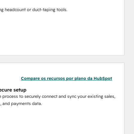
ng headcount or duct‑taping tools.
T, and fees to the correct franchise, brand, or business 
nch Stripe‑powered pages (WooCommerce) directly from 
and track quotes & invoices with e‑signature and 
and distribute royalties, management fees, and 
Compare os recursos por plano da HubSpot
secure setup
outcomes to HubSpot.
 process to securely connect and sync your existing sales,
tions to QuickBooks, NetSuite, and your warehouse for 
, and payments data.