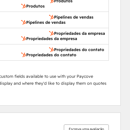
Produtos
Produtos
Pipelines de vendas
Pipelines de vendas
Propriedades da empresa
Propriedades da empresa
Propriedades do contato
Propriedades do contato
custom fields available to use with your Paycove
 display and where they'd like to display them on quotes
0%
0%
10%
10%
80%
concluído
concluído
concluído
concluído
concluído
Escreva uma avaliação