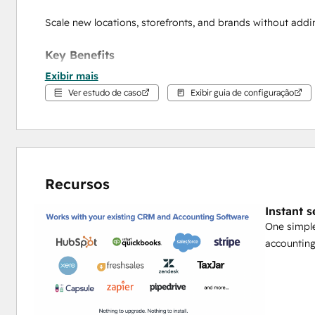
Scale new locations, storefronts, and brands without addi
Key Benefits
Exibir mais
Multi‑entity automation
 – route payments, taxes/VA
Ver estudo de caso
Exibir guia de configuração
unit automatically.
Checkout pages & e‑commerce extensions
 – lau
HubSpot products.
Quote‑to‑cash, zero busy‑work
 – generate, send, 
payment links in a click.
Recursos
Automated royalties & revenue share
 – calculate 
commissions without spreadsheets.
Instant 
Built‑in collections
 – nudge late payers and sync 
One simple
Accounting & BI sync
 – push clean, coded transac
accounting
effortless reconciliation.