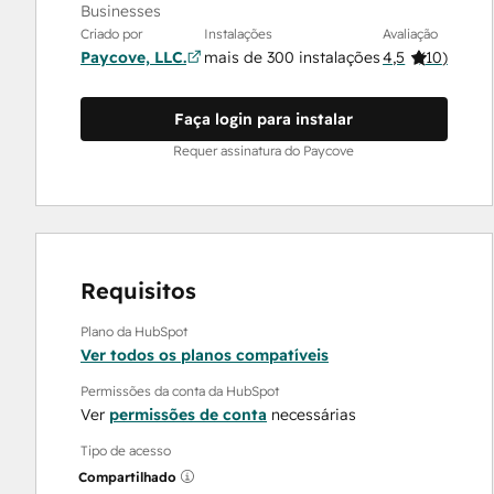
Businesses
Criado por
Instalações
Avaliação
Paycove, LLC.
mais de 300 instalações
4,5
(
10
)
Faça login para instalar
Requer assinatura do Paycove
Requisitos
Plano da HubSpot
Ver todos os planos compatíveis
Permissões da conta da HubSpot
Ver
permissões de conta
necessárias
Tipo de acesso
Compartilhado