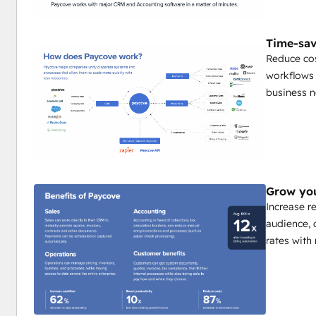
Time-sav
Reduce cos
workflows 
business n
Grow yo
Increase r
audience, 
rates with