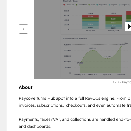
ver
outros
itens
1/8 - Pay
About
Paycove turns HubSpot into a full RevOps engine. From on
invoices, subscriptions,  checkouts, and even automate fra
Payments, taxes/VAT, and collections are handled end‑to‑e
and dashboards. 