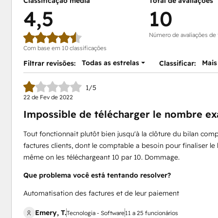
Classificação média
Total de avaliações
4,5
10
Número de avaliações de
Com base em 10 classificações
Todas as estrelas
Mais
Filtrar revisões:
Classificar:
1/5
22 de Fev de 2022
Impossible de télécharger le nombre exa
Tout fonctionnait plutôt bien jusqu'à la clôture du bilan com
factures clients, dont le comptable a besoin pour finaliser le
même on les téléchargeant 10 par 10. Dommage.
Que problema você está tentando resolver?
Automatisation des factures et de leur paiement
Emery, T.
Tecnologia - Software
11 a 25 funcionários