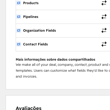
Products
Pipelines
Organization Fields
Contact Fields
Mais informações sobre dados compartilhados
We make all of your deal, company, contact, product and 
templates. Users can customize what fields they'd like to
and invoices.
0%
0%
10%
10%
80%
concluído
concluído
concluído
concluído
concluído
Avaliações