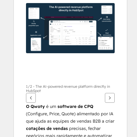
ver
outros
itens
1/2 - The AI-powered revenue platform directly in
HubSpot
O Qwoty
 é um 
software de CPQ
(Configure, Price, Quote) alimentado por IA 
que ajuda as equipes de vendas B2B a criar 
cotações de vendas
 precisas, fechar 
negócios mais rapidamente e automatizar 