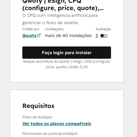
Qwoty | eSign, CPQ
(configure, price, quote),
Order, CLM
O CPQ com inteligência artificial para
gerenciar o fluxo de receita
Criado por
Instalações
Avaliação
Qwoty
mais de 40 instalações
5
(
1
)
Faça login para instalar
Requer assinatura do Qwoty | eSign, CPQ (configure,
price, quote), Order, CLM
Requisitos
Plano da HubSpot
Ver todos os planos compatíveis
Permissões da conta da HubSpot