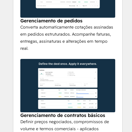
rastreabilidade. Acompanhe 
automaticamente o MRR, o ARR e o valor 
do contrato.
Gerenciamento de pedidos
Converta automaticamente cotações assinadas
Integração perfeita com 
em pedidos estruturados. Acompanhe faturas,
CRM e ERP
entregas, assinaturas e alterações em tempo
real.
A Qwoty se integra nativamente aos 
principais 
sistemas de CRM
, incluindo 
Salesforce
 e 
HubSpot
, para que os 
representantes trabalhem onde já vendem. 
Ele também sincroniza com 
sistemas de
ERP
 e 
de faturamento
, como SAP, 
NetSuite, Sage, Odoo, Stripe e Chargebee - 
garantindo que cotações, pedidos e faturas 
permaneçam alinhados em toda a sua pilha 
Gerenciamento de contratos básicos
de receita.
Definir preços negociados, compromissos de
volume e termos comerciais - aplicados