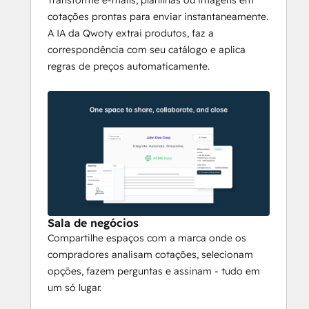
Transforme e-mails, planilhas ou imagens em
interativas e assinatura 
cotações prontas para enviar instantaneamente.
eletrônica
A IA da Qwoty extrai produtos, faz a
correspondência com seu catálogo e aplica
A Qwoty substitui o vai-e-vem de e-mails 
regras de preços automaticamente.
por 
salas de negociação digitais
 com a 
marca, onde os compradores analisam as 
cotações, selecionam itens opcionais, 
fazem perguntas e assinam - tudo em um 
só lugar. 
A assinatura eletrônica
 integrada 
suporta fluxos de trabalho de assinatura 
sequenciais ou paralelos, lembretes 
automatizados e trilha de auditoria 
completa para conformidade.
Sala de negócios
Compartilhe espaços com a marca onde os
Automação de cotação 
compradores analisam cotações, selecionam
para pedido
opções, fazem perguntas e assinam - tudo em
um só lugar.
Quando uma cotação é assinada, a Qwoty 