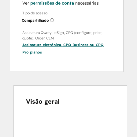
Ver
permissões de conta
necessárias
Tipo de acesso
Compartilhado
Assinatura Qwoty | eSign, CPQ (configure, price,
quote), Order, CLM
Assinatura eletrônica
,
CPQ Business
ou
CPQ
Pro
planos
Visão geral
Use
as
setas
para