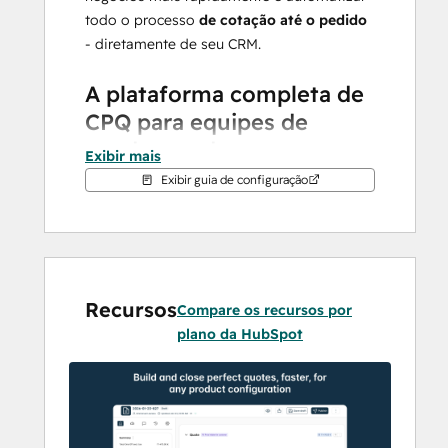
todo o processo 
de cotação até o pedido
- diretamente de seu CRM.
A plataforma completa de 
CPQ para equipes de 
vendas modernas
Exibir mais
Exibir guia de configuração
A Qwoty reúne 
geração de cotações
, 
automação de preços
, 
salas de 
negociação
, 
assinatura eletrônica
, 
gerenciamento de pedidos
 e 
contratos de 
vendas
 em uma única plataforma 
Recursos
Compare os recursos por
unificada. Em vez de fazer malabarismos 
plano da HubSpot
com planilhas, PDFs e ferramentas 
desconectadas, os representantes de 
vendas configuram produtos, aplicam 
regras de preços
, geram 
propostas de 
vendas
 profissionais e coletam assinaturas 