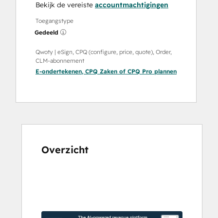
Bekijk de vereiste
accountmachtigingen
Toegangstype
Gedeeld
Qwoty | eSign, CPQ (configure, price, quote), Order,
CLM-abonnement
E-ondertekenen
,
CPQ Zaken
of
CPQ Pro
plannen
Overzicht
Gebruik
de
pijltoetsen
om
andere