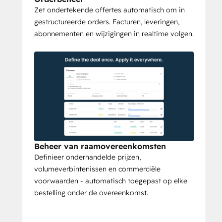
integratie
Zet ondertekende offertes automatisch om in
gestructureerde orders. Facturen, leveringen,
Qwoty integreert naadloos met 
abonnementen en wijzigingen in realtime volgen.
toonaangevende 
CRM-systemen
 zoals 
Salesforce
 en 
HubSpot
, zodat 
vertegenwoordigers kunnen werken waar 
ze al verkopen. Het synchroniseert ook met 
ERP-
 en 
factureringssystemen
 zoals SAP, 
NetSuite, Sage, Odoo, Stripe en Chargebee 
- zodat offertes, orders en facturen in lijn 
blijven met je hele inkomstenstapel.
Gebouwd voor snelle 
Beheer van raamovereenkomsten
Definieer onderhandelde prijzen,
implementatie
volumeverbintenissen en commerciële
voorwaarden - automatisch toegepast op elke
In tegenstelling tot legacy CPQ-oplossingen 
bestelling onder de overeenkomst.
die maanden nodig hebben om te 
implementeren, is Qwoty ontworpen voor 
snelle implementatie
 en onmiddellijke 