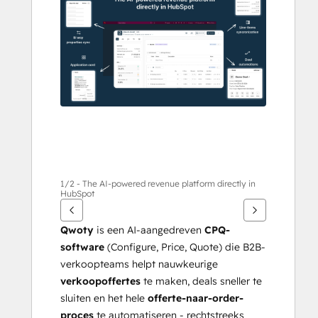
items
weer
te
geven
1/2 - The AI-powered revenue platform directly in
HubSpot
Qwoty
 is een AI-aangedreven 
CPQ-
software
 (Configure, Price, Quote) die B2B-
verkoopteams helpt nauwkeurige 
verkoopoffertes
 te maken, deals sneller te 
sluiten en het hele 
offerte-naar-order-
proces
 te automatiseren - rechtstreeks 