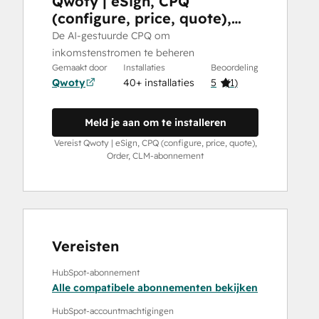
Qwoty | eSign, CPQ
(configure, price, quote),
Order, CLM
De AI-gestuurde CPQ om
inkomstenstromen te beheren
Gemaakt door
Installaties
Beoordeling
Qwoty
40+ installaties
5
(
1
)
Meld je aan om te installeren
Vereist Qwoty | eSign, CPQ (configure, price, quote),
Order, CLM-abonnement
Vereisten
HubSpot-abonnement
Alle compatibele abonnementen bekijken
HubSpot-accountmachtigingen