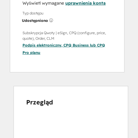
Wyświetl wymagane
uprawnienia konta
Typ dostępu
Udostępniono
Subskrypcja Qwoty | eSign, CPQ (configure, price,
quote), Order, CLM
Podpis elektroniczny
,
CPQ Business
lub
CPQ
Pro
planu
Przegląd
Użyj
klawiszy
strzałek,
aby