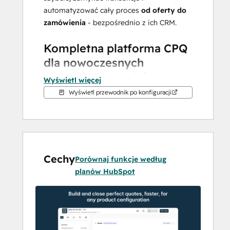
automatyzować cały proces 
od oferty do 
zamówienia
 - bezpośrednio z ich CRM.
Kompletna platforma CPQ 
dla nowoczesnych 
zespołów sprzedaży
Wyświetl więcej
Wyświetl przewodnik po konfiguracji
Qwoty łączy 
generowanie ofert
, 
automatyzację wyceny
, 
pokoje 
transakcji
, 
podpis elektroniczny
, 
zarządzanie zamówieniami
 i 
umowy 
sprzedaży
 w jedną ujednoliconą platformę. 
Cechy
Porównaj funkcje według
Zamiast żonglować arkuszami 
planów HubSpot
kalkulacyjnymi, plikami PDF i odłączonymi 
narzędziami, przedstawiciele handlowi 
konfigurują produkty, stosują 
reguły 
cenowe
, generują profesjonalne 
oferty 
sprzedaży
 i zbierają podpisy - wszystko 