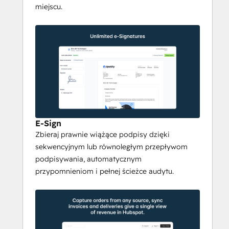
miejscu.
Po podpisaniu oferty Qwoty 
automatycznie przekształca ją w 
ustrukturyzowane 
zamówienie sprzedaży
 z 
nienaruszonymi wszystkimi danymi 
dotyczącymi produktów, cen i klientów. 
Śledzenie 
faktur
, 
dostaw
, 
subskrypcji
 i 
poprawek
 w czasie rzeczywistym. Brak 
konieczności ręcznego wprowadzania 
danych, brak utraty danych, brak błędów w 
E-Sign
przekazywaniu danych między działem 
Zbieraj prawnie wiążące podpisy dzięki
sprzedaży a działem operacyjnym.
sekwencyjnym lub równoległym przepływom
podpisywania, automatycznym
Umowy sprzedaży i 
przypomnieniom i pełnej ścieżce audytu.
zarządzanie subskrypcjami
W przypadku złożonych relacji B2B Qwoty 
obsługuje 
umowy ramowe
 z 
wynegocjowanymi cenami, 