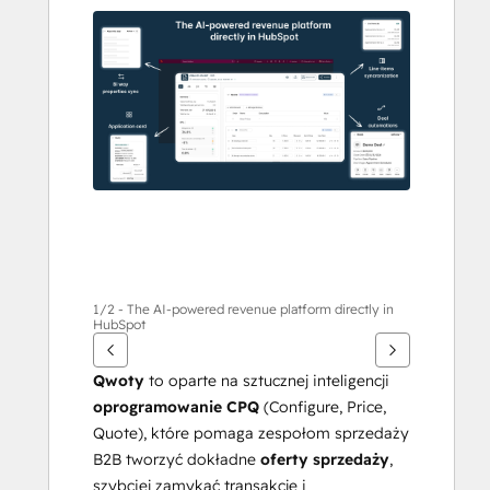
przeglądać
inne
elementy
1/2 - The AI-powered revenue platform directly in
HubSpot
Qwoty
 to oparte na sztucznej inteligencji 
oprogramowanie CPQ
 (Configure, Price, 
Quote), które pomaga zespołom sprzedaży 
B2B tworzyć dokładne 
oferty sprzedaży
, 
szybciej zamykać transakcje i 