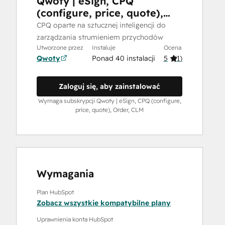
Qwoty | eSign, CPQ
(configure, price, quote),
Order, CLM
CPQ oparte na sztucznej inteligencji do
zarządzania strumieniem przychodów
Utworzone przez
Instaluje
Ocena
Qwoty
Ponad 40 instalacji
5
(
1
)
Zaloguj się, aby zainstalować
Wymaga subskrypcji Qwoty | eSign, CPQ (configure,
price, quote), Order, CLM
Wymagania
Plan HubSpot
Zobacz wszystkie kompatybilne plany
Uprawnienia konta HubSpot