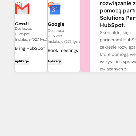
rozwiązanie z
pomocą part
Solutions Par
Gmail
Google
HubSpot.
Dostawca:
Calendar
Dostawca:
Skontaktuj się z
HubSpot
HubSpot
partnerami HubS
Instalacje (527 tys.)
Instalacje (275 tys.)
zakresie rozwiąza
Bring HubSpot
Book meetings
które pomogą we
to your inbox
quickly and
wszystkich spraw
Aplikacja
Aplikacja
with the
easily with
związanych z
HubSpot
HubSpot and
działalnością.
integration for
Google
Gmail.
Znajdź partn
Calendar.