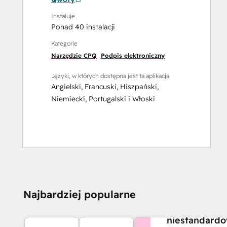
Instaluje
Ponad 40 instalacji
Kategorie
Narzędzie CPQ
Podpis elektroniczny
Języki, w których dostępna jest ta aplikacja
Angielski
,
Francuski
,
Hiszpański
,
Niemiecki
,
Portugalski
i
Włoski
CZY POTRZEBUJES
Najbardziej popularne
POMOCY?
Stwórz
niestandard