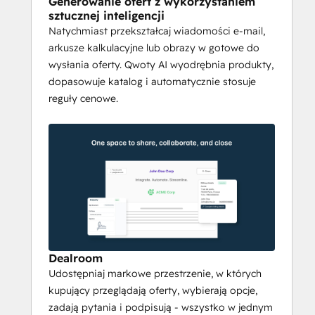
Generowanie ofert z wykorzystaniem
sztucznej inteligencji
Interaktywne pokoje 
Natychmiast przekształcaj wiadomości e-mail,
arkusze kalkulacyjne lub obrazy w gotowe do
transakcji i podpis 
wysłania oferty. Qwoty AI wyodrębnia produkty,
elektroniczny
dopasowuje katalog i automatycznie stosuje
reguły cenowe.
Qwoty zastępuje korespondencję e-
mailową 
cyfrowymi pokojami transakcji
, 
w których kupujący przeglądają oferty, 
wybierają opcjonalne elementy, zadają 
pytania i podpisują - wszystko w jednym 
miejscu. Wbudowany 
podpis 
elektroniczny
 obsługuje sekwencyjne lub 
równoległe przepływy pracy, automatyczne 
przypomnienia i pełną ścieżkę audytu w 
celu zapewnienia zgodności.
Dealroom
Udostępniaj markowe przestrzenie, w których
Automatyzacja od wyceny 
kupujący przeglądają oferty, wybierają opcje,
do zamówienia
zadają pytania i podpisują - wszystko w jednym