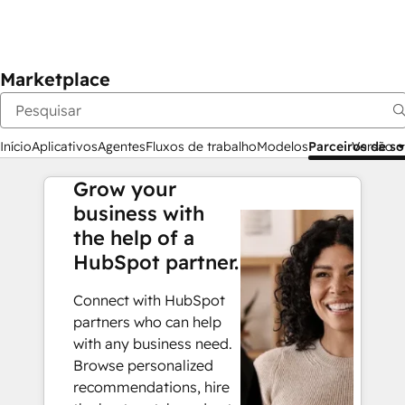
Marketplace
Início
Aplicativos
Agentes
Fluxos de trabalho
Modelos
Parceiros de s
Versão
Grow your
business with
the help of a
HubSpot partner.
Connect with HubSpot
partners who can help
with any business need.
Browse personalized
recommendations, hire