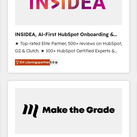
INSIDEA, AI-First HubSpot Onboarding &
RevOps
★ Top-rated Elite Partner, 500+ reviews on HubSpot,
G2 & Clutch. ★ 100+ HubSpot Certified Experts &
Trainers across the team ★ 1,500+ implementations
Elit Lösningspartner
5.0
across five continents ★ AI-First, RevOps-led,
Onboarding obsessed ★ Company of the Year
2024/25 INSIDEA helps growing companies turn
HubSpot into a revenue engine. We onboard your
team, migrate your data, and build AI-powered
workflows that drive adoption from week one, in
your time zone. What we do ➤ Onboarding: Live in
weeks, with workflows built around your business,
not a template. ➤ Migration: Move from any legacy
CRM. Zero downtime, full data integrity. ➤