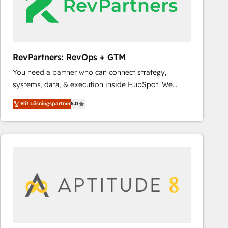
RevPartners: RevOps + GTM
You need a partner who can connect strategy,
systems, data, & execution inside HubSpot. We
bridge the gap where most agencies fall short by
Elit Lösningspartner
5.0
combining GTM strategy with technical execution to
solve the right problem with the right solution. As the
only firm in the world to hold Elite Partner
Accreditations with both HubSpot and Clay, our
clients gain a unique advantage in CRM architecture,
pipeline generation, data intelligence, and go-to-
market execution. Why B2B Businesses Choose RP: -
Secure: Soc2 compliant 🛡️ - Pricing: Implementations
starting at $1,5k 💵 - Speed: Launch in 14 days ⚡ -
Global: 75+ RPers across five continents 🌐 - Scale: