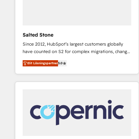
Salted Stone
Since 2012, HubSpot’s largest customers globally
have counted on S2 for complex migrations, change
management, systems integration, and creative
Elit Lösningspartner
5.0
solutions that deliver measurable impact and
transform brand experiences As one of the few full-
service creative agencies in the HubSpot
ecosystem, we blend strategy, technology, & award-
winning design to build scalable, globally
regionalized HubSpot websites, integrated
marketing campaigns, & RevOps frameworks that
fuel long-term success We connect the entire
customer lifecycle through seamless integrations,
ensure long-term adoption with change-