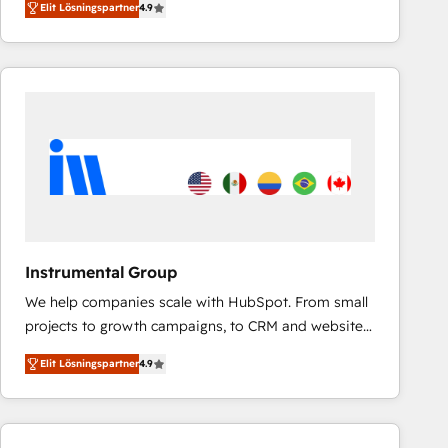
Elit Lösningspartner
4.9
marketing automation, Growth, Revops, CRM et
webdesign. Markentive is both a consulting firm, a
digital agency and an integrator. With over 115
experts in marketing automation, growth, revops,
CRM and webdesign (We focus on EMEA - USA
customers).
Instrumental Group
We help companies scale with HubSpot. From small
projects to growth campaigns, to CRM and websites.
Hire an agency that's experienced in every inch of
Elit Lösningspartner
4.9
HubSpot and willing to work hand-in-hand with your
team to simplify the complex and build a better
experience for your team and customers.