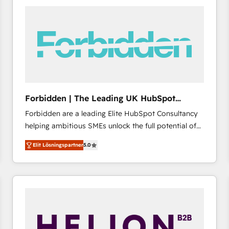
accelerate ROI across every HubSpot Hub. 🧭 From
multi-region migrations to AI-powered automation,
we turn complexity into clarity, human at global
scale. 🏆 HubSpot’s CEO called us “the partner of the
future.” Others agree it is proof of trust built through
measurable impact.
Forbidden | The Leading UK HubSpot
Consultancy
Forbidden are a leading Elite HubSpot Consultancy
helping ambitious SMEs unlock the full potential of
HubSpot. Too many businesses invest in HubSpot
Elit Lösningspartner
5.0
but never see the ROI they expected due to poor
adoption, messy data, and disconnected teams
getting in the way. That’s where we come in. We
partner with scaling businesses across the UK to
design, implement, and optimise HubSpot so it
actually drives revenue, not just reports on it. Our
services include: - Choosing the right HubSpot