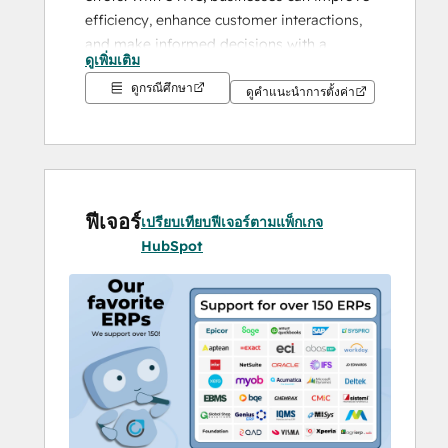
efficiency, enhance customer interactions, 
and make informed decisions with a 
ดูเพิ่มเติม
unified view of their data.
ดูกรณีศึกษา
ดูคำแนะนำการตั้งค่า
Key Benefits:
✅ 
Seamless HubSpot & Sage 100 
Integration
 – Keep customer records, 
financial transactions, and order data 
synced.
ฟีเจอร์
เปรียบเทียบฟีเจอร์ตามแพ็กเกจ
✅ 
Eliminate Manual Data Entry
 – Reduce 
HubSpot
errors and free up time for more strategic 
tasks.
✅ 
Enhance Sales & Marketing Efforts
 – 
Empower teams with complete, accurate 
customer data.
✅ 
Improve Forecasting & Decision-
Making
 – Gain a comprehensive view of 
customer interactions and financial details.