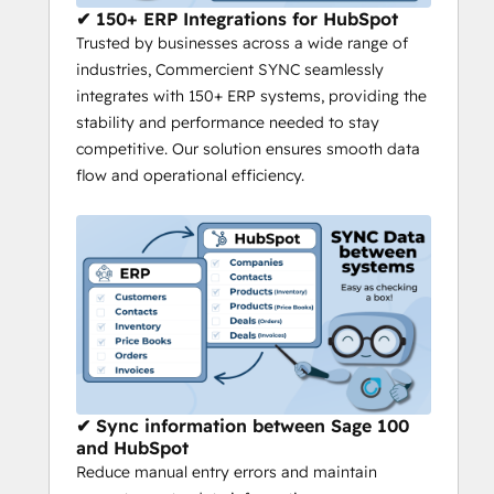
✅ 
Automate Workflows
 – Streamline 
✔ 150+ ERP Integrations for HubSpot
business operations by ensuring HubSpot 
Trusted by businesses across a wide range of
and Sage 100 stay aligned.
industries, Commercient SYNC seamlessly
✅ 
Secure & Scalable
 – Built for businesses 
integrates with 150+ ERP systems, providing the
of all sizes to maintain data integrity and 
stability and performance needed to stay
efficiency.
competitive. Our solution ensures smooth data
flow and operational efficiency.
With 
SYNC for Sage 100 and HubSpot
, 
your data flows smoothly, allowing your 
team to focus on growing your business 
instead of managing data.
If you're interested in seeing how our 
Sage and HubSpot integration
 stands 
out, check out this video
Experience the 
seamless ERP data 
✔ Sync information between Sage 100
integration
 firsthand by trying out our 
and HubSpot
demo today!
Reduce manual entry errors and maintain
Supported Versions