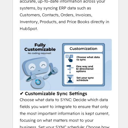
accurate, up-to-date information across your
We are compatible with all versions, Sage 
systems, by syncing ERP data such as
50 (Cloud Pro & Premium, UK, US, EU, 
Customers, Contacts, Orders, Invoices,
Canada), Sage 100 (Contractor & France), 
Inventory, Products, and Price Books directly in
Sage 200 (Pro), Sage 300, Sage300 
HubSpot.
Construction Real Estate, Sage 500 (Line), 
Sage 1000, Sage Intacct, SageEnterprise 
Management (Sage X3) and Sage Business.
✔ Customizable Sync Settings
Choose what data to SYNC: Decide which data
fields you want to integrate to ensure that only
the most important information is kept current,
focusing on what matters most to your
business. Set your SYNC schedule: Choose how