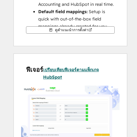
Accounting and HubSpot in real time.
Default field mappings:
 Setup is 
quick with out-of-the-box field 
mappings already created for you.
ดูคำแนะนำการตั้งค่า
This integration syncs HubSpot with Sage 
Business Cloud Accounting, formerly known 
as Sage One (UK).
Note:
 This integration is not compatible 
with any other Sage versions (e.g., Intacct, 
ฟีเจอร์
เปรียบเทียบฟีเจอร์ตามแพ็กเกจ
50, 100, 200, etc.). For other Sage versions, 
HubSpot
please explore other integrations available 
on the HubSpot app marketplace or 
consult with solution partners.