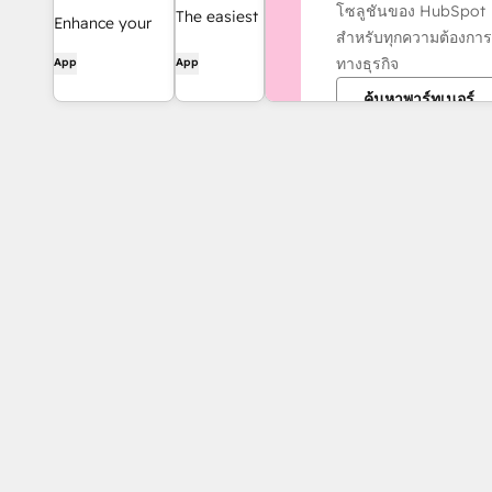
โซลูชันของ HubSpot
The easiest
Enhance your
สำหรับทุกความต้องการ
way to
HubSpot
ทางธุรกิจ
App
App
automate
experience and
and
ค้นหาพาร์ทเนอร์
streamline your
connect
workflows.
HubSpot to
8,000+
apps