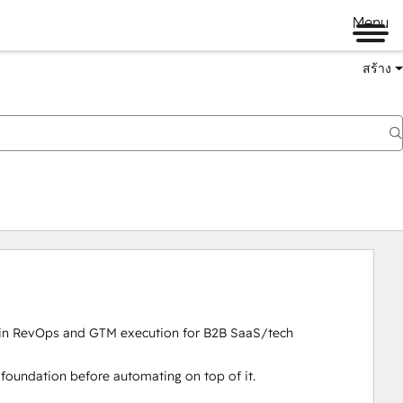
Menu
สร้าง
g in RevOps and GTM execution for B2B SaaS/tech 
foundation before automating on top of it.
