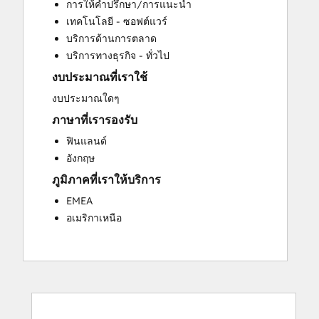
การให้คำปรึกษา/การแนะนำ
Customer Survey and Analysis
เทคโนโลยี - ซอฟต์แวร์
Full Inbound Marketing Services
บริการด้านการตลาด
Paid Advertising
บริการทางธุรกิจ - ทั่วไป
Programmable Automation
งบประมาณที่เราใช้
Sales and Marketing Alignment
Sales Coaching and Training
งบประมาณใดๆ
Sales Enablement
ภาษาที่เรารองรับ
Search Engine Optimization
ฟินแลนด์
Social Media
อังกฤษ
ภูมิภาคที่เราให้บริการ
EMEA
อเมริกาเหนือ