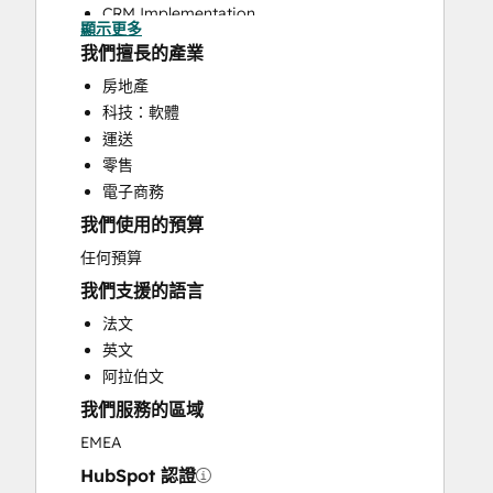
CRM Implementation
顯示更多
CRM Migration
我們擅長的產業
Custom API Integrations
房地產
Customer Marketing
科技：軟體
Email Marketing
運送
Full Inbound Marketing Services
零售
Help Desk Implementation
電子商務
Paid Advertising
我們使用的預算
Sales and Marketing Alignment
Sales Enablement
任何預算
Social Media
我們支援的語言
Website Design
法文
Website Development
英文
Website Migration
阿拉伯文
我們服務的區域
EMEA
HubSpot 認證