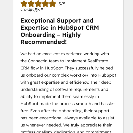
5/5
2025年2月5日
Exceptional Support and
Expertise in HubSpot CRM
Onboarding – Highly
Recommended!
We had an excellent experience working with
the ConnectIn team to Implement RealEstate
CRM flow in HubSpot. They successfully helped
us onboard our complex workflow into HubSpot
with great expertise and efficiency. Their deep
understanding of software requirements and
ability to implement them seamlessly in
HubSpot made the process smooth and hassle-
free. Even after the onboarding, their support
has been exceptional, always available to assist
us whenever needed. We truly appreciate their
professionalism, dedication, and commitment