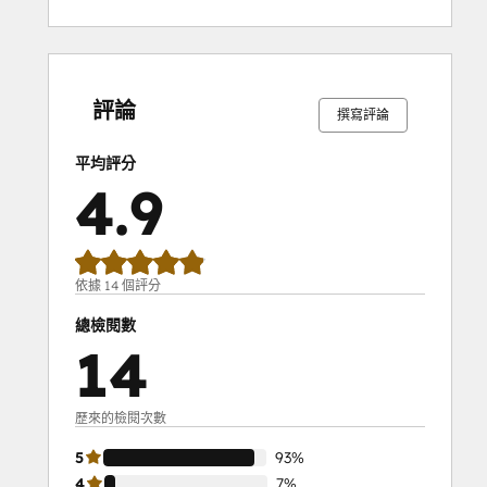
0%
0%
0%
7%
93%
0%
0%
0%
7%
93%
完
完
完
完
完
完
完
完
完
完
成
成
成
成
成
成
成
成
成
成
評論
撰寫評論
平均評分
4.9
依據 14 個評分
總檢閱數
14
歷來的檢閱次數
5
93%
4
7%