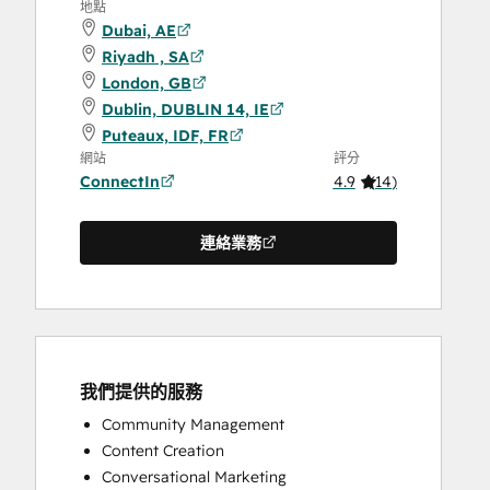
地點
Dubai, AE
Riyadh , SA
London, GB
Dublin, DUBLIN 14, IE
Puteaux, IDF, FR
網站
評分
ConnectIn
4.9
(
14
)
連絡業務
我們提供的服務
Community Management
Content Creation
Conversational Marketing