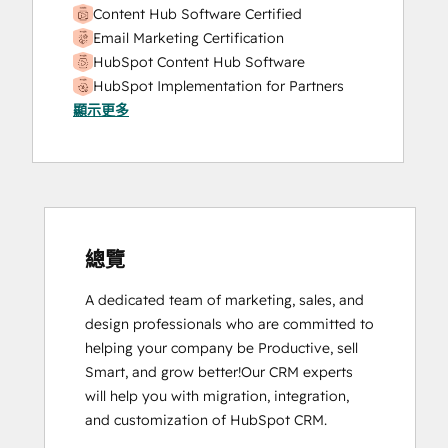
Content Hub Software Certified
Email Marketing Certification
HubSpot Content Hub Software
HubSpot Implementation for Partners
顯示更多
HubSpot Marketing Hub Software
Certification
HubSpot Sales Hub Software
Certification
HubSpot Solutions Partner
Inbound Marketing
Inbound Sales
總覽
Service Hub Software
A dedicated team of marketing, sales, and 
design professionals who are committed to 
helping your company be Productive, sell 
Smart, and grow better!Our CRM experts 
will help you with migration, integration, 
and customization of HubSpot CRM.