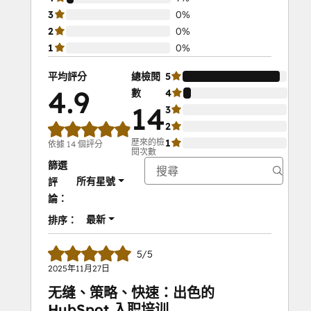
3
0%
2
0%
1
0%
平均評分
總檢閱
5
93
4.9
數
4
7%
14
3
0%
2
0%
歷來的檢
1
0%
依據 14 個評分
閱次數
篩選
所有星號
評
論：
最新
排序：
5/5
2025年11月27日
无缝、策略、快速：出色的
HubSpot 入职培训