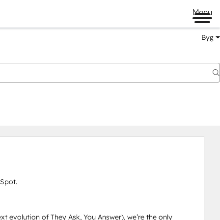
Menu
Byg
pot. 

t evolution of They Ask, You Answer), we’re the only 