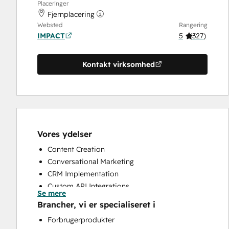
Placeringer
Fjernplacering
Websted
Rangering
IMPACT
5
(
327
)
Kontakt virksomhed
Vores ydelser
Content Creation
Conversational Marketing
CRM Implementation
Custom API Integrations
Se mere
Email Marketing
Brancher, vi er specialiseret i
Full Inbound Marketing Services
Forbrugerprodukter
HubSpot Onboarding