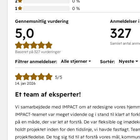
2
0 %
1
0 %
Gennemsnitlig vurdering
Anmeldelser i 
5,0
327
Samlet antal anm
Baseret på 327 vurderinger
Alle stjerner
Nyeste
Filtrer anmeldelser:
Sortér:
5/5
14. jan 2026
Et team af eksperter!
Vi samarbejdede med IMPACT om at redesigne vores hjemmesi
IMPACT-teamet var meget vidende og i stand til klart at fo
på en måde, der var let at forstå. De var fleksible og imø
holdt projektet inden for den tidslinje, vi havde fastlagt. Tea
projektledelse. De tog sig tid til at forstå vores mål, kom