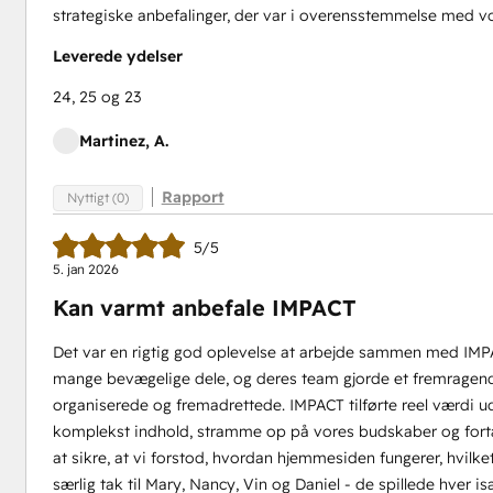
strategiske anbefalinger, der var i overensstemmelse med v
Leverede ydelser
24, 25 og 23
Martinez, A.
Rapport
Nyttigt (0)
5/5
5. jan 2026
Kan varmt anbefale IMPACT
Det var en rigtig god oplevelse at arbejde sammen med IMP
mange bevægelige dele, og deres team gjorde et fremragend
organiserede og fremadrettede. IMPACT tilførte reel værdi u
komplekst indhold, stramme op på vores budskaber og fortælle
at sikre, at vi forstod, hvordan hjemmesiden fungerer, hvilket
særlig tak til Mary, Nancy, Vin og Daniel - de spillede hver i