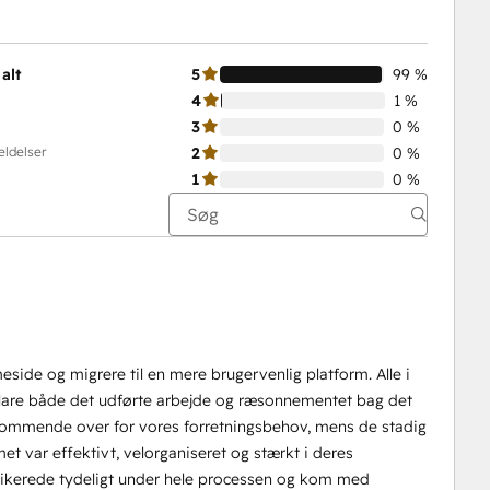
alt
5
99 %
4
1 %
3
0 %
eldelser
2
0 %
1
0 %
de og migrere til en mere brugervenlig platform. Alle i
rklare både det udførte arbejde og ræsonnementet bag det
dekommende over for vores forretningsbehov, mens de stadig
met var effektivt, velorganiseret og stærkt i deres
munikerede tydeligt under hele processen og kom med