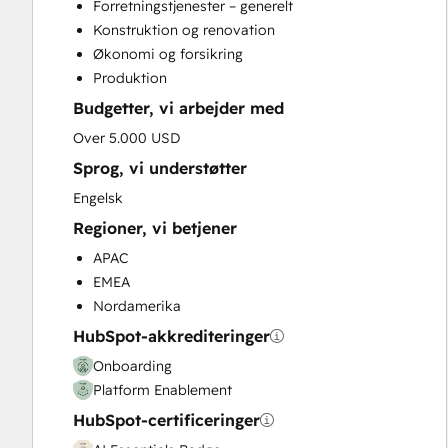
Forretningstjenester – generelt
Paid Advertising
Konstruktion og renovation
Sales and Marketing Alignment
Økonomi og forsikring
Sales Coaching and Training
Produktion
Sales Enablement
Budgetter, vi arbejder med
Search Engine Optimization
Social Media
Over 5.000 USD
Video Production
Sprog, vi understøtter
Website Design
Engelsk
Website Development
Regioner, vi betjener
Website Migration
APAC
EMEA
Nordamerika
HubSpot-akkrediteringer
Onboarding
Platform Enablement
HubSpot-certificeringer