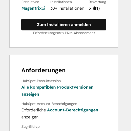
Erstellt von
Installationen
Bewertung
Magentrix
30+ Installationen
5
(
1
)
Zum Installieren anmelden
Erfordert Magentrix PRM-Abonnement
Anforderungen
HubSpot-Produktversion
Alle kompatiblen Produktversionen
anzeigen
HubSpot-Account-Berechtigungen
Erforderliche
Account-Berechtigungen
anzeigen
Zugriffstyp