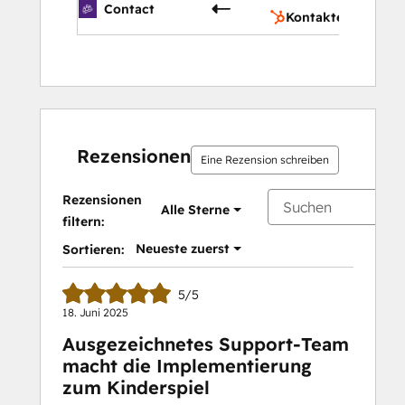
Kont
 Partner Attribution  |  Partner Payouts  | 
Contact
Kontakteigenschaf
 Partner Engagement pages  |  Partner 
Journey Builder  |  Rewards & Redemption. 
Gamification badges and leaderboards  | 
 Marketplace (add-on) or Partner Locator 
(add-on)  |  Automation (for email alerts, 
messages, group inclusion and other 
Rezensionen
common tasks)  |  Social Groups (for posts 
Eine Rezension schreiben
& feeds, mentions, comments, follows and 
Rezensionen
alerts)  |  Training (LMS) with certification  | 
Alle Sterne
filtern:
 Document Management  |  Articles (create 
a knowledge base, blogs, press releases, 
Neueste zuerst
Sortieren:
news, etc.)  |  Wikis  |  FAQs  |  Surveys  | 
 Playbooks  |  Pop-up Alerts (pop-up 
5/5
messages to drive user engagement)  | 
18. Juni 2025
 Events (let users register for webinars, 
Ausgezeichnetes Support-Team
tradeshows, etc.)  |  Analytics  |  Dashboards 
macht die Implementierung
to display your analytics and reports  | 
zum Kinderspiel
 Storefronts (ecommerce stores to sell your 