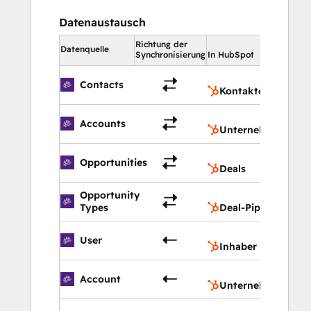
takes a few hours if the customer 
Datenaustausch
really
 knows what they need 
beforehand).
Richtung der
In HubS
Datenquelle
Frequent Updates: 
We release 
Synchronisierung
In HubSpot
product updates every 4 weeks
Kont
Contacts
Service & Support: 
We’ll always give 
Kontakte
you the ✨ Magentrix Magic 
Unte
Experience ✨ Our customer service 
Accounts
Unternehmen
and support are nothing short of 
stellar.
Deal
Opportunities
Deals
Features include 
(see our pricing page for 
Opportunity
Deal-
more)
:
Types
Deal-Pipelines
Partner Self-Registration  |  Deal 
Management (including Deal registration, 
Inha
User
Inhaber
Deal Inbox, Pipeline management, Lead 
distribution)  |  Marketing Development 
Unte
Account
Funds (MDF)  |  Business Planning  |  Co-
Unternehmenseige
branding  |  Marketing & Referral Links  | 