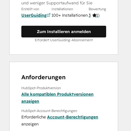
und weniger Supportaufwand für Sie
Erstellt von
Installationen
Bewertung
UserGuiding
100+ Installationen
3
(
1
)
Zum Installieren anmelden
Erfordert UserGuiding-Abonnement
Anforderungen
HubSpot-Produktversion
Alle kompatiblen Produktversionen
anzeigen
HubSpot-Account-Berechtigungen
Erforderliche
Account-Berechtigungen
anzeigen