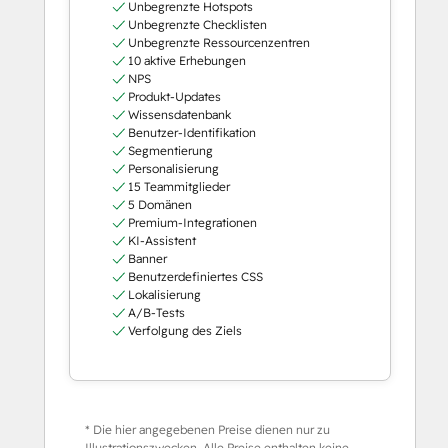
Unbegrenzte Hotspots
Unbegrenzte Checklisten
Unbegrenzte Ressourcenzentren
10 aktive Erhebungen
NPS
Produkt-Updates
Wissensdatenbank
Benutzer-Identifikation
Segmentierung
Personalisierung
15 Teammitglieder
5 Domänen
Premium-Integrationen
KI-Assistent
Banner
Benutzerdefiniertes CSS
Lokalisierung
A/B-Tests
Verfolgung des Ziels
* Die hier angegebenen Preise dienen nur zu
Illustrationszwecken. Alle Preise enthalten keine