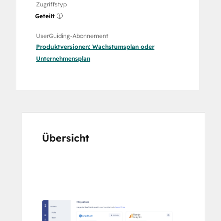
Zugriffstyp
Geteilt
UserGuiding-Abonnement
Produktversionen:
Wachstumsplan
oder
Unternehmensplan
Übersicht
Verwenden
Sie
die
Pfeiltasten,
um
andere