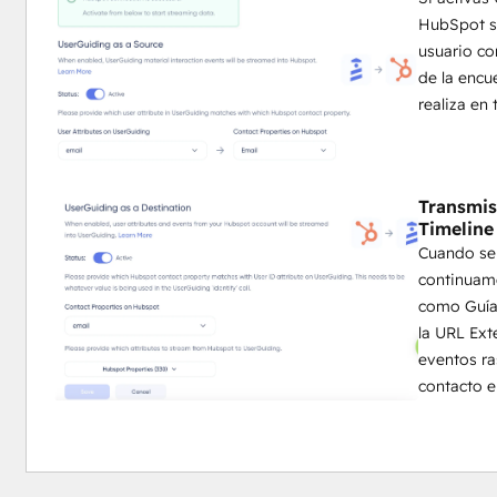
HubSpot se
usuario co
de la encu
realiza en 
Transmis
Timeline
Cuando se 
continuame
como Guía 
la URL Ext
eventos ra
contacto 