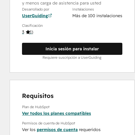
y menos carga de asistencia para usted
Desarrollado por
Instalaciones
UserGuiding
Más de 100 instalaciones
Clasificación
3
(
1
)
Inicia sesión para instalar
Requiere suscripción a UserGuiding
Requisitos
Plan de HubSpot
Ver todos los planes compatibles
Permisos de cuenta de HubSpot
Ver los
permisos de cuenta
requeridos