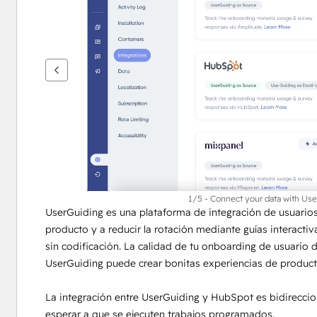
flecha
para
ver
otros
elementos
1/5 - Connect your data with Use
UserGuiding es una plataforma de integración de usuarios
producto y a reducir la rotación mediante guías interactiv
sin codificación. La calidad de tu onboarding de usuario d
UserGuiding puede crear bonitas experiencias de producto 
La integración entre UserGuiding y HubSpot es bidirecciona
esperar a que se ejecuten trabajos programados.