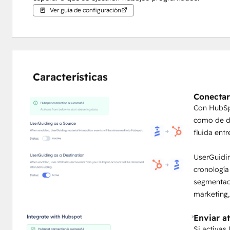
Ver guía de configuración
Características
Conectar
Con HubSpo
como de de
fluida ent
UserGuidin
cronología
segmentaci
marketing,
Enviar a
Si activas