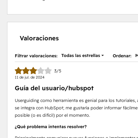
Valoraciones
Todas las estrellas
M
Filtrar valoraciones:
Ordenar:
3/5
11 de jul. de 2024
Guía del usuario/hubspot
Userguiding como herramienta es genial para los tutoriale
se integra con HubSpot; me gustaría poder informar fácilme
posible (o es difícil) por el momento.
¿Qué problema intentas resolver?
Principalmente comunicar nuevas funciones e implementar n