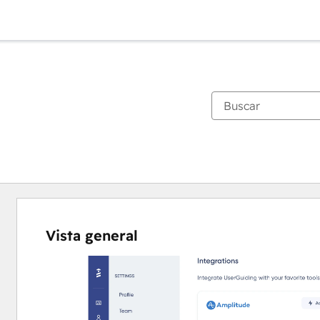
Vista general
Utiliza
las
teclas
de