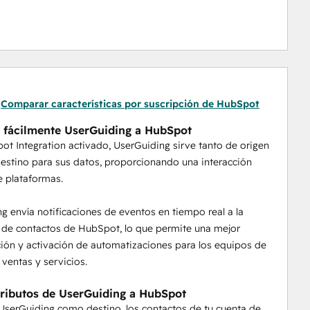
Comparar características por suscripción de HubSpot
 fácilmente UserGuiding a HubSpot
t Integration activado, UserGuiding sirve tanto de origen
stino para sus datos, proporcionando una interacción
re plataformas.
g envía notificaciones de eventos en tiempo real a la
 de contactos de HubSpot, lo que permite una mejor
ón y activación de automatizaciones para los equipos de
 ventas y servicios.
tributos de UserGuiding a HubSpot
 UserGuiding como destino, los contactos de tu cuenta de