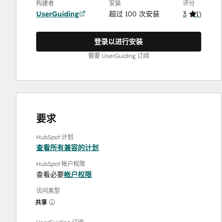
构建者
安装
评分
UserGuiding
超过 100 次安装
3
(
1
)
登录以进行安装
需要 UserGuiding 订阅
要求
HubSpot 计划
查看所有兼容的计划
HubSpot 帐户权限
查看必要
帐户权限
访问类型
共享