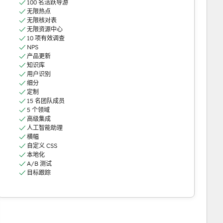
100 名活跃导游
无限热点
无限核对表
无限资源中心
10 项有效调查
NPS
产品更新
知识库
用户识别
细分
定制
15 名团队成员
5 个领域
高级集成
人工智能助理
横幅
自定义 CSS
本地化
A/B 测试
目标跟踪