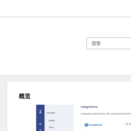
概览
使
用
箭
头