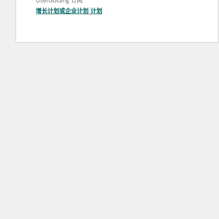
UserGuiding 订阅
增长计划
或
企业计划
计划