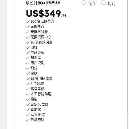
增长计划
每年
每月
14 天免费试用
US$349
/月
100 名活跃导游
无限热点
无限核对表
无限资源中心
10 项有效调查
NPS
产品更新
知识库
用户识别
细分
定制
15 名团队成员
5 个领域
高级集成
人工智能助理
横幅
自定义 CSS
本地化
A/B 测试
目标跟踪