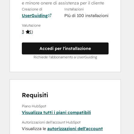
e minore onere di assistenza per il cliente
Creazione di
Installazioni
UserGuiding
PIù di 100 installazioni
Valutazione
3
(
1
)
Accedi per l'installazione
Richiede l'abbonamento a UserGuiding
Requisiti
Piano HubSpot
Visualizza tutti i piani compatibili
Autorizzazioni dell'account HubSpot
Visualizza le
autorizzazioni dell'account