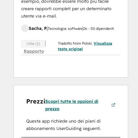
esempio, dovrebbe essere molto più facile
creare rapporti completi per un determinato
utente via e-mail.
Sacha, P.
Tecnologia: software
26 - 50 dipendenti
Tradotto from Polski.
Visualizza
Utile (2)
testo original
Rapporto
Prezzi
Scopri tutte le opzioni di
prezzo
Questa app richiede uno dei piani di
abbonamento UserGuiding seguenti.