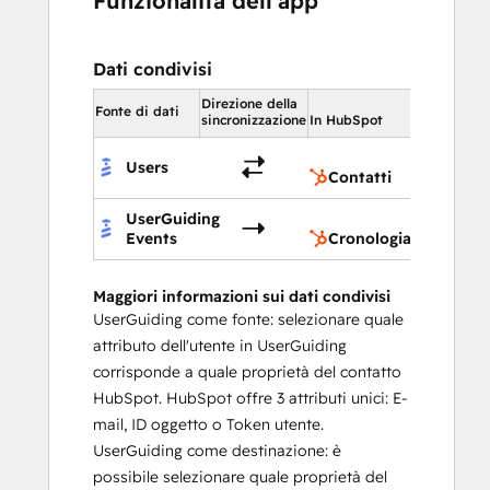
Funzionalità dell'app
Dati condivisi
Direzione della
In HubSpot
Fonte di dati
sincronizzazione
In HubSpot
Contatt
Users
Contatti
UserGuiding
Cronol
Events
Cronologia
Maggiori informazioni sui dati condivisi
UserGuiding come fonte: selezionare quale
attributo dell'utente in UserGuiding
corrisponde a quale proprietà del contatto
HubSpot. HubSpot offre 3 attributi unici: E-
mail, ID oggetto o Token utente.
UserGuiding come destinazione: è
possibile selezionare quale proprietà del