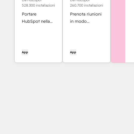
528.300 installazioni
260.700 installazioni
Portare
Prenota riunioni
HubSpot nella
in modo
casella di posta
semplice e
in arrivo con
rapido con
l'integrazione
HubSpot e
per Gmail
Google Calendar.
App
App