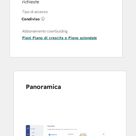
richieste
Tipo di accesso
Condiviso
Abbonamento UserGuiding
Piani
Piano di crescita
o
Piano aziendale
Panoramica
usa
i
tasti
Freccia
per
vedere