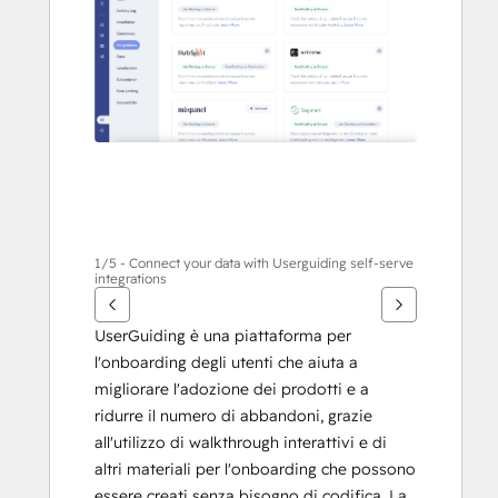
gli
altri
articoli
1/5 - Connect your data with Userguiding self-serve
integrations
UserGuiding è una piattaforma per 
l'onboarding degli utenti che aiuta a 
migliorare l'adozione dei prodotti e a 
ridurre il numero di abbandoni, grazie 
all'utilizzo di walkthrough interattivi e di 
altri materiali per l'onboarding che possono 
essere creati senza bisogno di codifica. La 