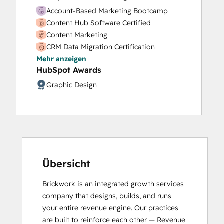
Account-Based Marketing Bootcamp
Content Hub Software Certified
Content Marketing
CRM Data Migration Certification
Mehr anzeigen
Data Integrations Certification
HubSpot Awards
Digital Advertising
Digital Marketing
Graphic Design
Email Marketing Certification
HubSpot Architecture I: Data Models and
APIs
HubSpot CMS for Developers II
HubSpot Content Hub Software
HubSpot Implementation for Partners
Übersicht
HubSpot Marketing Hub Software
Certification
Brickwork is an integrated growth services 
HubSpot Reporting
company that designs, builds, and runs 
HubSpot Sales Hub Software
your entire revenue engine. Our practices 
Certification
are built to reinforce each other — Revenue 