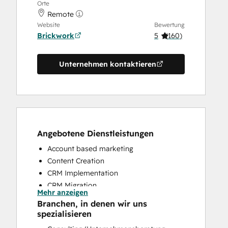
Orte
Remote
Website
Bewertung
Brickwork
5
(
160
)
Unternehmen kontaktieren
Angebotene Dienstleistungen
Account based marketing
Content Creation
CRM Implementation
CRM Migration
Mehr anzeigen
Custom API Integrations
Branchen, in denen wir uns
Customer Marketing
spezialisieren
Customer Survey and Analysis