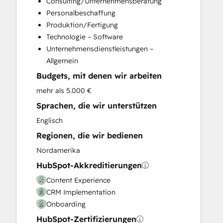
Consulting/Unternehmensberatung
Email Marketing
Personalbeschaffung
Full Inbound Marketing Services
Produktion/Fertigung
Knowledge Base Development
Technologie – Software
Paid Advertising
Unternehmensdienstleistungen –
Programmable Automation
Allgemein
Sales and Marketing Alignment
Budgets, mit denen wir arbeiten
Sales Coaching and Training
Sales Enablement
mehr als 5.000 €
Search Engine Optimization
Sprachen, die wir unterstützen
Social Media
Englisch
Video Production
Regionen, die wir bedienen
Website Design
Website Development
Nordamerika
Website Migration
HubSpot-Akkreditierungen
Content Experience
CRM Implementation
Onboarding
HubSpot-Zertifizierungen