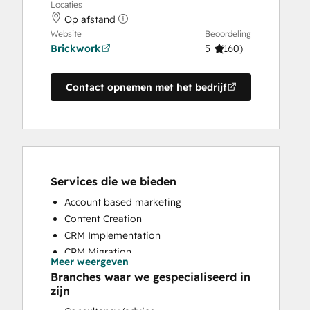
Locaties
Op afstand
Website
Beoordeling
Brickwork
5
(
160
)
Contact opnemen met het bedrijf
Services die we bieden
Account based marketing
Content Creation
CRM Implementation
CRM Migration
Meer weergeven
Custom API Integrations
Branches waar we gespecialiseerd in
Customer Marketing
zijn
Customer Survey and Analysis