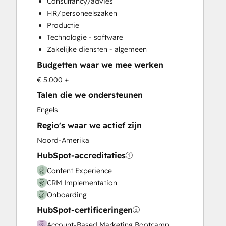
Consultancy/advies
Email Marketing
HR/personeelszaken
Full Inbound Marketing Services
Productie
Knowledge Base Development
Technologie - software
Paid Advertising
Zakelijke diensten - algemeen
Programmable Automation
Budgetten waar we mee werken
Sales and Marketing Alignment
Sales Coaching and Training
€ 5.000 +
Sales Enablement
Talen die we ondersteunen
Search Engine Optimization
Engels
Social Media
Regio's waar we actief zijn
Video Production
Website Design
Noord-Amerika
Website Development
HubSpot-accreditaties
Website Migration
Content Experience
CRM Implementation
Onboarding
HubSpot-certificeringen
Account-Based Marketing Bootcamp