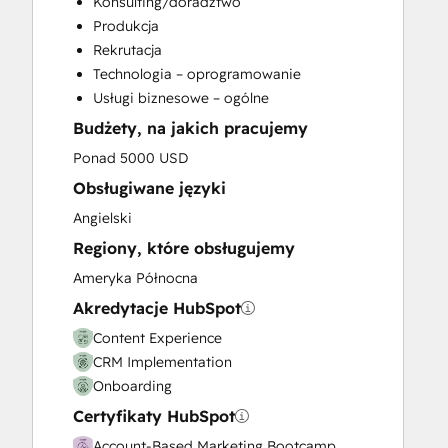
Konsulting/doradztwo
Email Marketing
Produkcja
Full Inbound Marketing Services
Rekrutacja
Knowledge Base Development
Technologia – oprogramowanie
Paid Advertising
Usługi biznesowe – ogólne
Programmable Automation
Budżety, na jakich pracujemy
Sales and Marketing Alignment
Sales Coaching and Training
Ponad 5000 USD
Sales Enablement
Obsługiwane języki
Search Engine Optimization
Angielski
Social Media
Regiony, które obsługujemy
Video Production
Website Design
Ameryka Północna
Website Development
Akredytacje HubSpot
Website Migration
Content Experience
CRM Implementation
Onboarding
Certyfikaty HubSpot
Account-Based Marketing Bootcamp