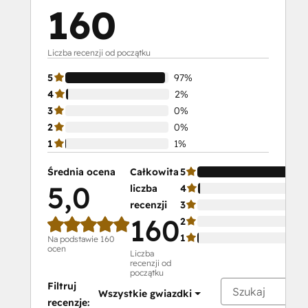
160
Liczba recenzji od początku
5
97%
4
2%
3
0%
2
0%
1
1%
Średnia ocena
Całkowita
5
5,0
liczba
4
recenzji
3
160
2
1
Na podstawie 160
ocen
Liczba
recenzji od
początku
Filtruj
Wszystkie gwiazdki
recenzje: