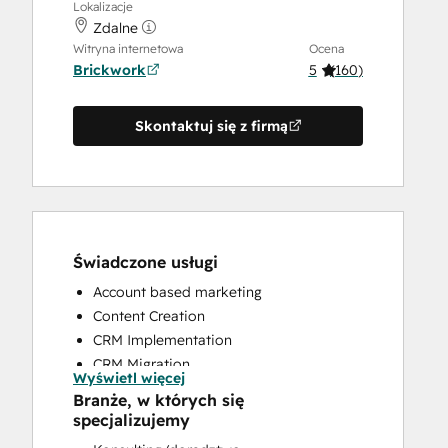
Lokalizacje
Zdalne
Witryna internetowa
Ocena
Brickwork
5
(
160
)
Skontaktuj się z firmą
Świadczone usługi
Account based marketing
Content Creation
CRM Implementation
CRM Migration
Wyświetl więcej
Custom API Integrations
Branże, w których się
Customer Marketing
specjalizujemy
Customer Survey and Analysis