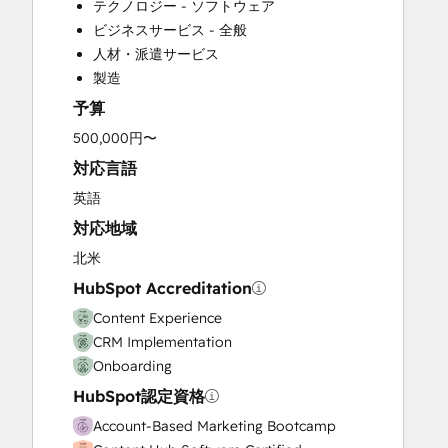
テクノロジー - ソフトウェア
Email Marketing
ビジネスサービス - 全般
Full Inbound Marketing Services
人材・派遣サービス
Knowledge Base Development
製造
Paid Advertising
予算
Programmable Automation
Sales and Marketing Alignment
500,000円〜
Sales Coaching and Training
対応言語
Sales Enablement
英語
Search Engine Optimization
対応地域
Social Media
Video Production
北米
Website Design
HubSpot Accreditation
Website Development
Content Experience
Website Migration
CRM Implementation
Onboarding
HubSpot認定資格
Account-Based Marketing Bootcamp