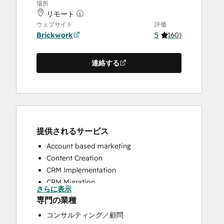
場所
リモート
ウェブサイト
評価
Brickwork
5
(
160
)
連絡する
提供されるサービス
Account based marketing
Content Creation
CRM Implementation
CRM Migration
さらに表示
Custom API Integrations
専門の業種
Customer Marketing
コンサルティング／顧問
Customer Survey and Analysis