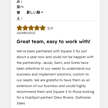
み：
並べ
新しい順
替
え：
5/5
2024年6月5日
Great team, easy to work with!
We've been partnered with Square 2 for just
about a year now and could not be happier with
the partnership. Jacob, Sami, and Greta have
been attentive to our needs to understand our
business and implement solutions, custom to
our needs. We are grateful to have them as an
extension of our business and would highly
recommend them and Square 2 to those looking
for a HubSpot partner! Drew Rivera- Dultmeier
Sales