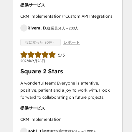
提供サービス
CRM ImplementationとCustom API Integrations
Rivera, D.
従業員51人～200人
レポート
役に立った（0件）
5/5
2023年9月28日
Square 2 Stars
A wonderful team! Everyone is attentive,
positive, patient and a joy to work with. I look
forward to collaborating on future projects.
提供サービス
CRM Implementation
Bohl, T.
消費者製品
従業員201人～1,000人