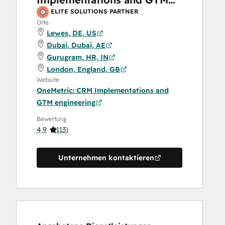
engineering
ELITE SOLUTIONS PARTNER
Orte
Lewes, DE, US
Dubai, Dubai, AE
Gurugram, HR, IN
London, England, GB
Website
OneMetric: CRM Implementations and
GTM engineering
Bewertung
4,9
(
113
)
Unternehmen kontaktieren