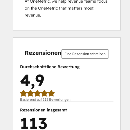
At OneMetric, we help revenue teams focus 
on the OneMetric that matters most: 
revenue.
0 %
0 %
0 %
6 %
94 %
0 %
0 %
0 %
6 %
94 %
abgeschlossen
abgeschlossen
abgeschlossen
abgeschlossen
abgeschlossen
abgeschlossen
abgeschlossen
abgeschlossen
abgeschlossen
abgeschloss
Rezensionen
Eine Rezension schreiben
Durchschnittliche Bewertung
4,9
Basierend auf 113 Bewertungen
Rezensionen insgesamt
113