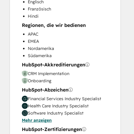
Englisch
Knowledge Base Development
Französisch
Marketing Hub Enterprise Onboarding
Hindi
Marketing Hub Professional Onboarding
Regionen, die wir bedienen
Paid Advertising
Programmable Automation
APAC
Public Relations
EMEA
Sales and Marketing Alignment
Nordamerika
Sales Coaching and Training
Südamerika
Sales Enablement
HubSpot-Akkreditierungen
Sales Hub Enterprise Onboarding
CRM Implementation
Sales Hub Professional Onboarding
Onboarding
Search Engine Optimization
HubSpot-Abzeichen
Service Hub Enterprise Onboarding
Service Hub Professional Onboarding
Financial Services Industry Specialist
Social Media
Health Care Industry Specialist
Video Production
Software Industry Specialist
Website Design
Mehr anzeigen
Website Development
HubSpot-Zertifizierungen