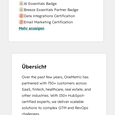
Website Migration
AI Essentials Badge
Breeze Essentials Partner Badge
Data Integrations Certification
Email Marketing Certification
Mehr anzeigen
HubSpot Architecture I: Data Models and
APIs
HubSpot Content Hub Software
HubSpot Implementation for Partners
HubSpot Marketing Hub Software
Certification
HubSpot Reporting
Übersicht
HubSpot Sales Hub Software
Over the past few years, OneMetric has 
Certification
partnered with 750+ customers across 
HubSpot Solutions Partner
SaaS, fintech, healthcare, real estate, and 
Inbound
other industries. With 150+ HubSpot-
Inbound Marketing
certified experts, we deliver scalable 
Inbound Sales
solutions to complex GTM and RevOps 
Integrating With HubSpot I: Foundations
challenges.

Objectives-Based Onboarding