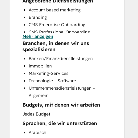
Angebotene Dienstleistungen
Account based marketing
Branding
CMS Enterprise Onboarding
CMS Professional Onboarding
Mehr anzeigen
Community Management
Branchen, in denen wir uns
Content Creation
spezialisieren
Conversational Marketing
Banken/Finanzdienstleistungen
CRM Implementation
Immobilien
CRM Migration
Marketing-Services
Custom API Integrations
Technologie – Software
Customer Marketing
Unternehmensdienstleistungen –
Customer Success Training
Allgemein
Customer Support Training
Budgets, mit denen wir arbeiten
Customer Survey and Analysis
Email Marketing
Jedes Budget
Full Inbound Marketing Services
Sprachen, die wir unterstützen
Help Desk Implementation
Arabisch
HubSpot Onboarding