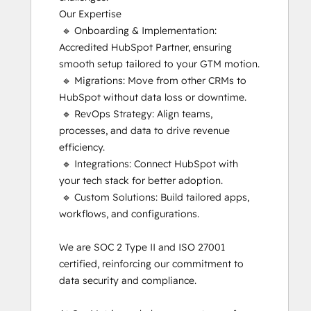
Our Expertise

Platform Consulting
 🔹 Onboarding & Implementation: 
Revenue Operations
Accredited HubSpot Partner, ensuring 
Sales Enablement
smooth setup tailored to your GTM motion.

Salesforce Integration Certification
 🔹 Migrations: Move from other CRMs to 
Service Hub Software
HubSpot without data loss or downtime.

Social Media Marketing Certification
 🔹 RevOps Strategy: Align teams, 
Course
processes, and data to drive revenue 
efficiency.

 🔹 Integrations: Connect HubSpot with 
your tech stack for better adoption.

 🔹 Custom Solutions: Build tailored apps, 
workflows, and configurations.

We are SOC 2 Type II and ISO 27001 
certified, reinforcing our commitment to 
data security and compliance.
