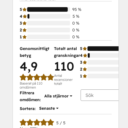
Marketing
5
95 %
Certification
4
5 %
Course
3
0 %
2
0 %
1
0 %
Genomsnittligt
Totalt antal
5
betyg
granskningar
4
4,9
110
3
2
Antal
1
recensioner
Baserat på 110
totalt
omdömen
Filtrera
Alla stjärnor
omdömen:
Senaste
Sortera:
5 / 5