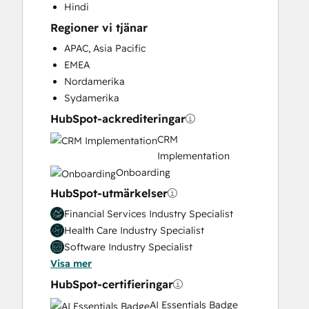
Hindi
Knowledge Base Development
Regioner vi tjänar
Marketing Hub Enterprise Onboarding
Marketing Hub Professional Onboarding
APAC, Asia Pacific
Paid Advertising
EMEA
Programmable Automation
Nordamerika
Public Relations
Sydamerika
Sales and Marketing Alignment
HubSpot-ackrediteringar
Sales Coaching and Training
CRM
Sales Enablement
Implementation
Sales Hub Enterprise Onboarding
Onboarding
Sales Hub Professional Onboarding
HubSpot-utmärkelser
Search Engine Optimization
Service Hub Enterprise Onboarding
Financial Services Industry Specialist
Service Hub Professional Onboarding
Health Care Industry Specialist
Social Media
Software Industry Specialist
Video Production
Visa mer
Website Design
HubSpot-certifieringar
Website Development
AI Essentials Badge