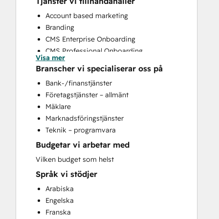
Tjänster vi tillhandahåller
Account based marketing
Branding
CMS Enterprise Onboarding
CMS Professional Onboarding
Visa mer
Community Management
Branscher vi specialiserar oss på
Content Creation
Bank-/finanstjänster
Conversational Marketing
Företagstjänster – allmänt
CRM Implementation
Mäklare
CRM Migration
Marknadsföringstjänster
Custom API Integrations
Teknik – programvara
Customer Marketing
Budgetar vi arbetar med
Customer Success Training
Customer Support Training
Vilken budget som helst
Customer Survey and Analysis
Språk vi stödjer
Email Marketing
Arabiska
Full Inbound Marketing Services
Engelska
Help Desk Implementation
Franska
HubSpot Onboarding