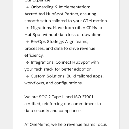
Our Expertise

Implementation
 🔹 Onboarding & Implementation: 
for
Accredited HubSpot Partner, ensuring 
Partners
smooth setup tailored to your GTM motion.

HubSpot
 🔹 Migrations: Move from other CRMs to 
Marketing
HubSpot without data loss or downtime.

Hub
 🔹 RevOps Strategy: Align teams, 
Software
processes, and data to drive revenue 
Certification
efficiency.

HubSpot Reporting
 🔹 Integrations: Connect HubSpot with 
HubSpot
your tech stack for better adoption.

Sales
 🔹 Custom Solutions: Build tailored apps, 
Hub
workflows, and configurations.

Software
Certification
We are SOC 2 Type II and ISO 27001 
HubSpot
certified, reinforcing our commitment to 
Solutions
data security and compliance.

Partner
Inbound
At OneMetric, we help revenue teams focus 
Inbound Marketing