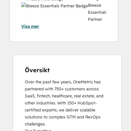
Website Migration
Breeze
Essentials
Partner
Visa mer
Badge
Data
Integrations
Certification
Email
Marketing
Certification
Översikt
HubSpot
Over the past few years, OneMetric has 
Architecture
partnered with 750+ customers across 
I:
SaaS, fintech, healthcare, real estate, and 
Data
other industries. With 150+ HubSpot-
Models
certified experts, we deliver scalable 
and
solutions to complex GTM and RevOps 
APIs
challenges.

HubSpot