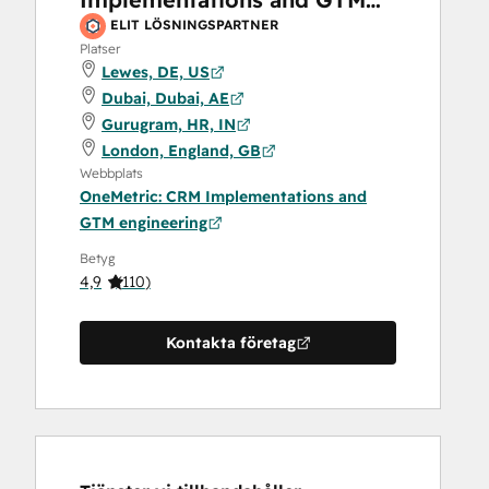
engineering
ELIT LÖSNINGSPARTNER
Platser
Lewes, DE, US
Dubai, Dubai, AE
Gurugram, HR, IN
London, England, GB
Webbplats
OneMetric: CRM Implementations and
GTM engineering
Betyg
4,9
(
110
)
Kontakta företag