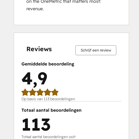
on the OneMetric that matters most: 
revenue.
0%
0%
0%
6%
94%
0%
0%
0%
6%
94%
voltooid
voltooid
voltooid
voltooid
voltooid
voltooid
voltooid
voltooid
voltooid
voltooid
Reviews
Schrijf een review
Gemiddelde beoordeling
4,9
Op basis van 113 beoordelingen
Totaal aantal beoordelingen
113
Totaal aantal beoordelingen ooit