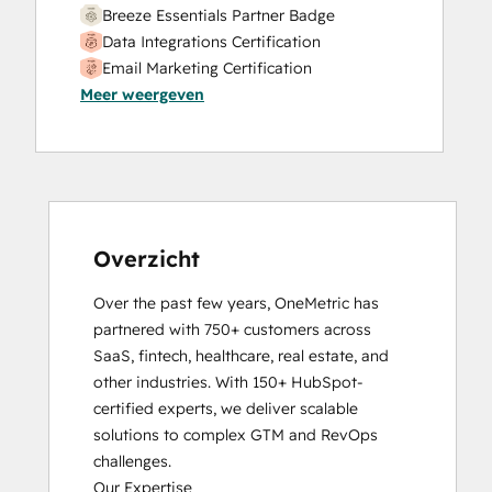
Website Migration
Breeze Essentials Partner Badge
Data Integrations Certification
Email Marketing Certification
Meer weergeven
HubSpot Architecture I: Data Models and
APIs
HubSpot Content Hub Software
HubSpot Implementation for Partners
HubSpot Marketing Hub Software
Certification
HubSpot Reporting
Overzicht
HubSpot Sales Hub Software
Over the past few years, OneMetric has 
Certification
partnered with 750+ customers across 
HubSpot Solutions Partner
SaaS, fintech, healthcare, real estate, and 
Inbound
other industries. With 150+ HubSpot-
Inbound Marketing
certified experts, we deliver scalable 
Inbound Sales
solutions to complex GTM and RevOps 
Integrating With HubSpot I: Foundations
challenges.

Objectives-Based Onboarding
Our Expertise

Platform Consulting