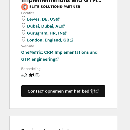
engineering
ELITE SOLUTIONS-PARTNER
Locaties
Lewes, DE, US
Dubai, Dubai, AE
Gurugram, HR, IN
London, England, GB
Website
OneMetric: CRM Implementations and
GTM engineering
Beoordeling
4,9
(
113
)
Contact opnemen met het bedrijf