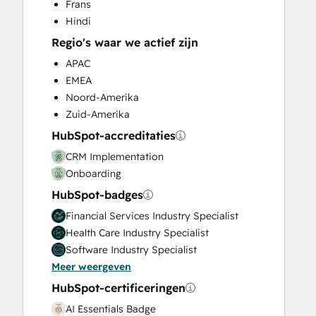
Frans
Knowledge Base Development
Hindi
Marketing Hub Enterprise Onboarding
Regio's waar we actief zijn
Marketing Hub Professional Onboarding
Paid Advertising
APAC
Programmable Automation
EMEA
Public Relations
Noord-Amerika
Sales and Marketing Alignment
Zuid-Amerika
Sales Coaching and Training
HubSpot-accreditaties
Sales Enablement
CRM Implementation
Sales Hub Enterprise Onboarding
Onboarding
Sales Hub Professional Onboarding
HubSpot-badges
Search Engine Optimization
Service Hub Enterprise Onboarding
Financial Services Industry Specialist
Service Hub Professional Onboarding
Health Care Industry Specialist
Social Media
Software Industry Specialist
Video Production
Meer weergeven
Website Design
HubSpot-certificeringen
Website Development
AI Essentials Badge