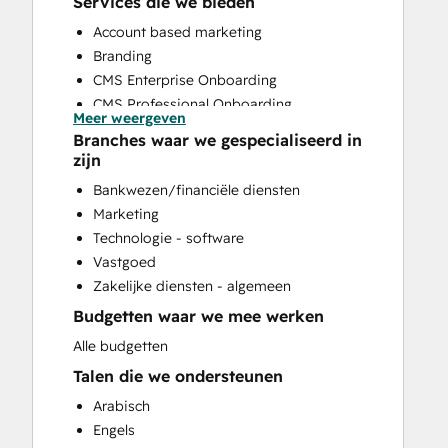
Services die we bieden
Account based marketing
Branding
CMS Enterprise Onboarding
CMS Professional Onboarding
Meer weergeven
Community Management
Branches waar we gespecialiseerd in
Content Creation
zijn
Conversational Marketing
Bankwezen/financiële diensten
CRM Implementation
Marketing
CRM Migration
Technologie - software
Custom API Integrations
Vastgoed
Customer Marketing
Zakelijke diensten - algemeen
Customer Success Training
Budgetten waar we mee werken
Customer Support Training
Customer Survey and Analysis
Alle budgetten
Email Marketing
Talen die we ondersteunen
Full Inbound Marketing Services
Arabisch
Help Desk Implementation
Engels
HubSpot Onboarding