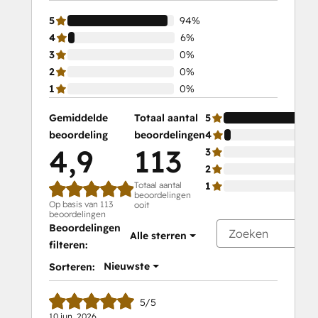
5
94%
4
6%
3
0%
2
0%
1
0%
Gemiddelde
Totaal aantal
5
beoordeling
beoordelingen
4
4,9
113
3
2
Totaal aantal
1
beoordelingen
Op basis van 113
ooit
beoordelingen
Beoordelingen
Alle sterren
filteren:
Nieuwste
Sorteren:
5/5
10 jun. 2026