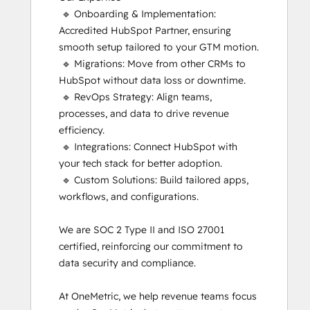
 🔹 Onboarding & Implementation: 
Revenue Operations
Accredited HubSpot Partner, ensuring 
Sales Enablement
smooth setup tailored to your GTM motion.

Salesforce Integration Certification
 🔹 Migrations: Move from other CRMs to 
Service Hub Software
HubSpot without data loss or downtime.

Social Media Marketing Certification
 🔹 RevOps Strategy: Align teams, 
Course
processes, and data to drive revenue 
efficiency.

 🔹 Integrations: Connect HubSpot with 
your tech stack for better adoption.

 🔹 Custom Solutions: Build tailored apps, 
workflows, and configurations.

We are SOC 2 Type II and ISO 27001 
certified, reinforcing our commitment to 
data security and compliance.

At OneMetric, we help revenue teams focus 