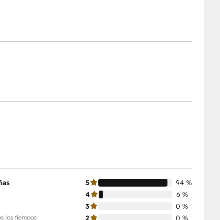
ñas
5
94 %
4
6 %
3
0 %
s los tiempos
2
0 %