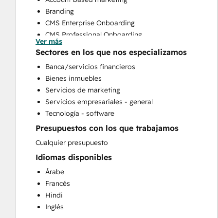
Branding
CMS Enterprise Onboarding
CMS Professional Onboarding
Ver más
Community Management
Sectores en los que nos especializamos
Content Creation
Banca/servicios financieros
Conversational Marketing
Bienes inmuebles
CRM Implementation
Servicios de marketing
CRM Migration
Servicios empresariales - general
Custom API Integrations
Tecnología - software
Customer Marketing
Presupuestos con los que trabajamos
Customer Success Training
Customer Support Training
Cualquier presupuesto
Customer Survey and Analysis
Idiomas disponibles
Email Marketing
Árabe
Full Inbound Marketing Services
Francés
Help Desk Implementation
Hindi
HubSpot Onboarding
Inglés
Knowledge Base Development