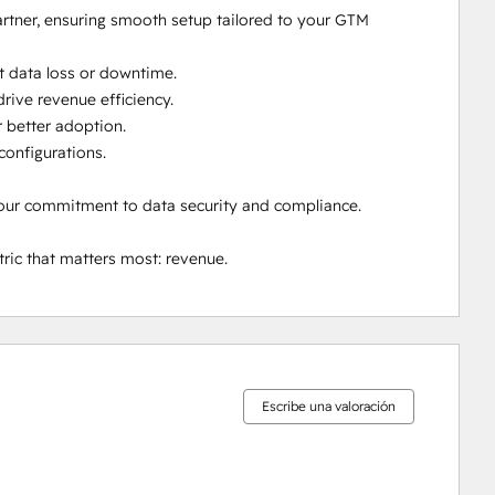
 our commitment to data security and compliance.

ic that matters most: revenue.
0%
0%
0%
6%
94%
completo
completo
completo
completo
completo
Escribe una valoración