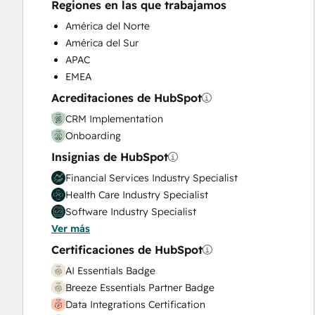
Regiones en las que trabajamos
Marketing Hub Enterprise Onboarding
Marketing Hub Professional Onboarding
América del Norte
Paid Advertising
América del Sur
Programmable Automation
APAC
Public Relations
EMEA
Sales and Marketing Alignment
Acreditaciones de HubSpot
Sales Coaching and Training
CRM Implementation
Sales Enablement
Onboarding
Sales Hub Enterprise Onboarding
Insignias de HubSpot
Sales Hub Professional Onboarding
Search Engine Optimization
Financial Services Industry Specialist
Service Hub Enterprise Onboarding
Health Care Industry Specialist
Service Hub Professional Onboarding
Software Industry Specialist
Social Media
Ver más
Video Production
Certificaciones de HubSpot
Website Design
AI Essentials Badge
Website Development
Breeze Essentials Partner Badge
Website Migration
Data Integrations Certification