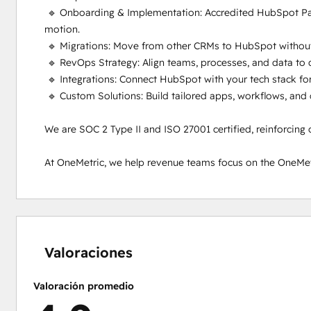
 🔹 Onboarding & Implementation: Accredited HubSpot Partner, ensuring smooth setup tailored to your GTM 
motion.

 🔹 Migrations: Move from other CRMs to HubSpot without data loss or downtime.

 🔹 RevOps Strategy: Align teams, processes, and data to drive revenue efficiency.

 🔹 Integrations: Connect HubSpot with your tech stack for better adoption.

 🔹 Custom Solutions: Build tailored apps, workflows, and configurations.

We are SOC 2 Type II and ISO 27001 certified, reinforcing
At OneMetric, we help revenue teams focus on the OneMetr
0%
0%
0%
6%
94%
completo
completo
completo
completo
completo
Valoraciones
Valoración promedio