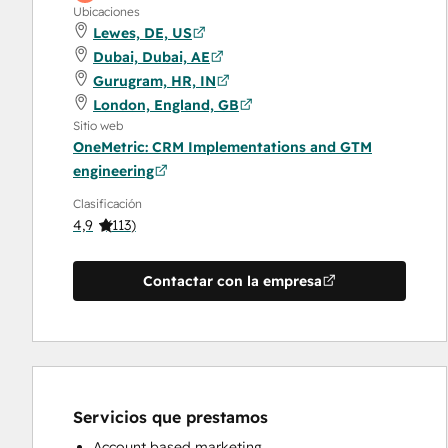
Ubicaciones
Lewes, DE, US
Dubai, Dubai, AE
Gurugram, HR, IN
London, England, GB
Sitio web
OneMetric: CRM Implementations and GTM
engineering
Clasificación
4,9
(
113
)
Contactar con la empresa
Servicios que prestamos
Account based marketing