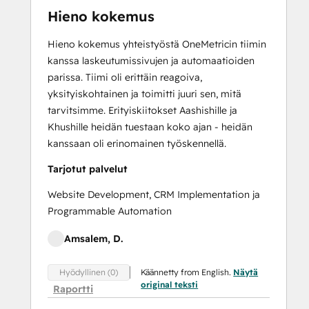
Hieno kokemus
Hieno kokemus yhteistyöstä OneMetricin tiimin
kanssa laskeutumissivujen ja automaatioiden
parissa. Tiimi oli erittäin reagoiva,
yksityiskohtainen ja toimitti juuri sen, mitä
tarvitsimme. Erityiskiitokset Aashishille ja
Khushille heidän tuestaan koko ajan - heidän
kanssaan oli erinomainen työskennellä.
Tarjotut palvelut
Website Development, CRM Implementation ja
Programmable Automation
Amsalem, D.
Käännetty from English.
Näytä
Hyödyllinen (0)
original teksti
Raportti