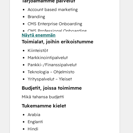
Tarjoamamme palvelut
Account based marketing
Branding
CMS Enterprise Onboarding
CMS Professional Onboarding
Näytä enemmän
Community Management
Toimialat, joihin erikoistumme
Content Creation
Kiinteistöt
Conversational Marketing
Markkinointipalvelut
CRM Implementation
Pankki-/Finanssipalvelut
CRM Migration
Teknologia – Ohjelmisto
Custom API Integrations
Yrityspalvelut – Yleiset
Customer Marketing
Budjetit, joissa toimimme
Customer Success Training
Customer Support Training
Mikä tahansa budjetti
Customer Survey and Analysis
Tukemamme kielet
Email Marketing
Arabia
Full Inbound Marketing Services
Englanti
Help Desk Implementation
Hindi
HubSpot Onboarding