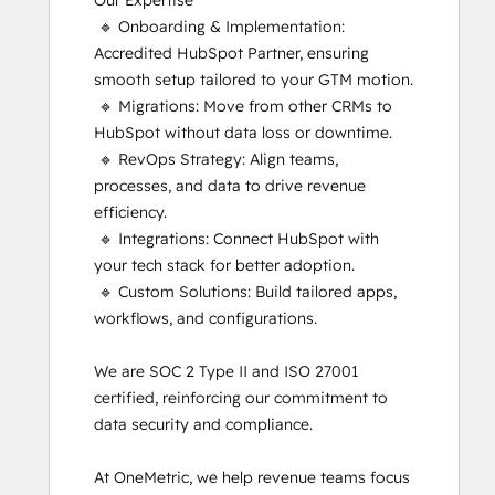
Our Expertise

Implementation
 🔹 Onboarding & Implementation: 
for
Accredited HubSpot Partner, ensuring 
Partners
smooth setup tailored to your GTM motion.

HubSpot
 🔹 Migrations: Move from other CRMs to 
Marketing
HubSpot without data loss or downtime.

Hub
 🔹 RevOps Strategy: Align teams, 
Software
processes, and data to drive revenue 
Certification
efficiency.

HubSpot Reporting
 🔹 Integrations: Connect HubSpot with 
HubSpot
your tech stack for better adoption.

Sales
 🔹 Custom Solutions: Build tailored apps, 
Hub
workflows, and configurations.

Software
Certification
We are SOC 2 Type II and ISO 27001 
HubSpot
certified, reinforcing our commitment to 
Solutions
data security and compliance.

Partner
Inbound
At OneMetric, we help revenue teams focus 
Inbound Marketing