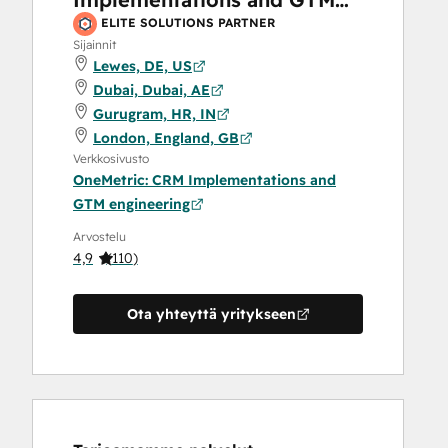
engineering
ELITE SOLUTIONS PARTNER
Sijainnit
Lewes, DE, US
Dubai, Dubai, AE
Gurugram, HR, IN
London, England, GB
Verkkosivusto
OneMetric: CRM Implementations and
GTM engineering
Arvostelu
4,9
(
110
)
Ota yhteyttä yritykseen