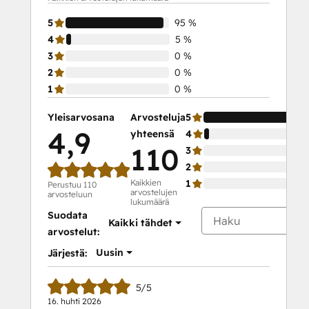
Marketing
5
95 %
Certification
4
5 %
Course
3
0 %
2
0 %
1
0 %
Yleisarvosana
Arvosteluja
5
4,9
yhteensä
4
110
3
2
Kaikkien
1
Perustuu 110
arvostelujen
arvosteluun
lukumäärä
Suodata
Kaikki tähdet
arvostelut:
Uusin
Järjestä:
5/5
16. huhti 2026