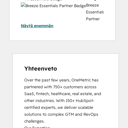
Website Migration
Breeze
Essentials
Partner
Näytä enemmän
Badge
Data
Integrations
Certification
Email
Marketing
Certification
Yhteenveto
HubSpot
Over the past few years, OneMetric has 
Architecture
partnered with 750+ customers across 
I:
SaaS, fintech, healthcare, real estate, and 
Data
other industries. With 150+ HubSpot-
Models
certified experts, we deliver scalable 
and
solutions to complex GTM and RevOps 
APIs
challenges.

HubSpot