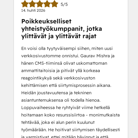
5/5
14. huhti 2026
Poikkeukselliset
yhteistyökumppanit, jotka
ylittävät ja ylittävät rajat
En voisi olla tyytyväisempi siihen, miten uusi
verkkosivustomme onnistui. Gaurav Mishra ja
hänen CMS-tiiminsä olivat uskomattoman
ammattitaitoisia ja pitivät yllä korkeaa
reagointikykyä sekä verkkosivuston
kehittämisen että siirtymisprosessin aikana.
Heidän joustavuutensa ja tekninen
asiantuntemuksensa oli todella hienoa.
Loppuvaiheessa he ryhtyivät viime hetkellä
hoitamaan koko resurssisiirtoa - monimutkaista
tehtävää, joka ei alun perin kuulunut
työmäärään. He hoitivat siirtymisen täydellisesti
ja varmistivat, ettei mitään hävinnyt ja että