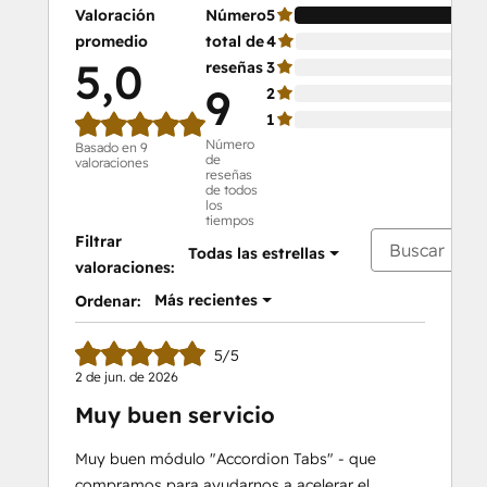
Valoración
Número
5
10
promedio
total de
4
0 
5,0
reseñas
3
0 
9
2
0 
1
0 
Número
Basado en 9
de
valoraciones
reseñas
de todos
los
tiempos
Filtrar
Todas las estrellas
valoraciones:
Más recientes
Ordenar:
5/5
2 de jun. de 2026
Muy buen servicio
Muy buen módulo "Accordion Tabs" - que
compramos para ayudarnos a acelerar el