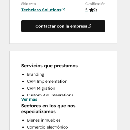
Sitio web
Clasificación
Techclaro Solutions
5
(
9
)
Contactar con la empresa
Servicios que prestamos
Branding
CRM Implementation
CRM Migration
Custom API Integrations
Ver más
Knowledge Base Development
Sectores en los que nos
Search Engine Optimization
especializamos
Website Design
Bienes inmuebles
Website Development
Comercio electrónico