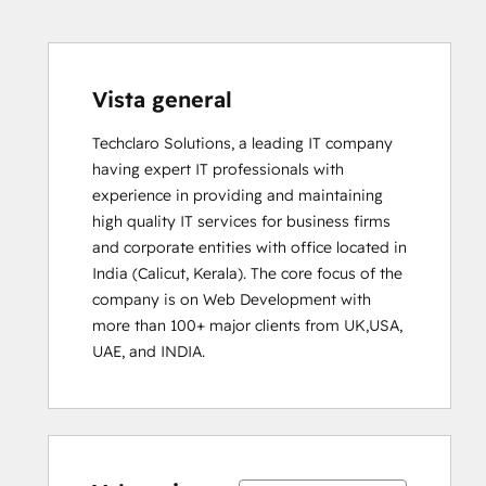
Vista general
Techclaro Solutions, a leading IT company 
having expert IT professionals with 
experience in providing and maintaining 
high quality IT services for business firms 
and corporate entities with office located in 
India (Calicut, Kerala). The core focus of the 
company is on Web Development with 
more than 100+ major clients from UK,USA, 
UAE, and INDIA.
0%
0%
0%
0%
100%
0%
0%
0%
0%
100%
completo
completo
completo
completo
completo
completo
completo
completo
completo
completo