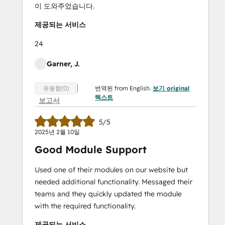
이 도와주었습니다.
제공되는 서비스
24
Garner, J.
번역된 from English.
보기 original
유용함(0)
텍스트
보고서
5/5
2025년 2월 10일
Good Module Support
Used one of their modules on our website but
needed additional functionality. Messaged their
teams and they quickly updated the module
with the required functionality.
제공되는 서비스