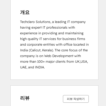
개요
Techclaro Solutions, a leading IT company 
having expert IT professionals with 
experience in providing and maintaining 
high quality IT services for business firms 
and corporate entities with office located in 
India (Calicut, Kerala). The core focus of the 
company is on Web Development with 
more than 100+ major clients from UK,USA, 
UAE, and INDIA.
0%
0%
0%
0%
100%
0%
0%
0%
0%
100%
완
완
완
완
완
완
완
완
완
완
료
료
료
료
료
료
료
료
료
료
리뷰
리뷰 작성하기