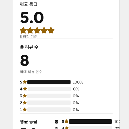
평균 등급
5.0
8 평점 기준
총 리뷰 수
8
역대 리뷰 건수
5
100%
4
0%
3
0%
2
0%
1
0%
평균 등급
총
5
100%
리
4
0%