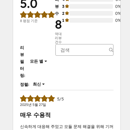
5.0
뷰
3
0%
수
2
0%
8
1
0%
8 평점 기준
역대
리뷰
건수
리
뷰
모든 별
필
터
링:
최신
정렬:
5/5
2025년 5월 27일
매우 수용적
신속하게 대응해 주었고 모듈 문제 해결을 위해 기꺼