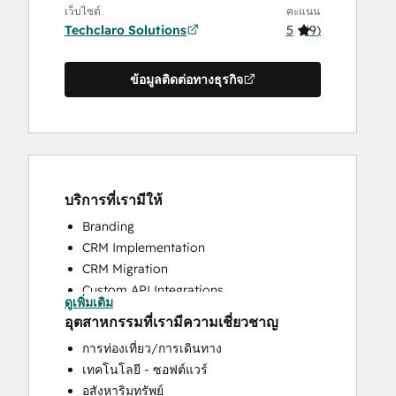
เว็บไซต์
คะแนน
Techclaro Solutions
5
(
9
)
ข้อมูลติดต่อทางธุรกิจ
บริการที่เรามีให้
Branding
CRM Implementation
CRM Migration
Custom API Integrations
ดูเพิ่มเติม
Knowledge Base Development
อุตสาหกรรมที่เรามีความเชี่ยวชาญ
Search Engine Optimization
การท่องเที่ยว/การเดินทาง
Website Design
เทคโนโลยี - ซอฟต์แวร์
Website Development
อสังหาริมทรัพย์