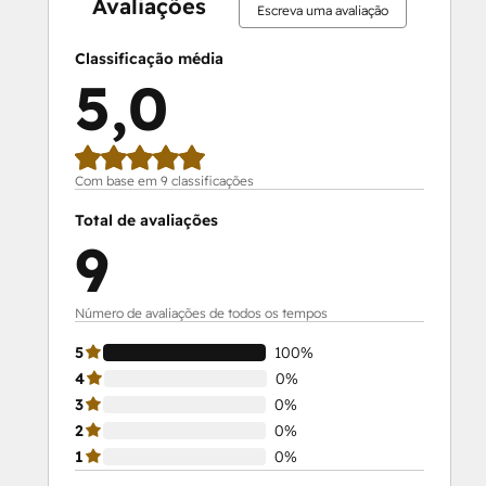
Avaliações
Escreva uma avaliação
Classificação média
5,0
Com base em 9 classificações
Total de avaliações
9
Número de avaliações de todos os tempos
5
100%
4
0%
3
0%
2
0%
1
0%