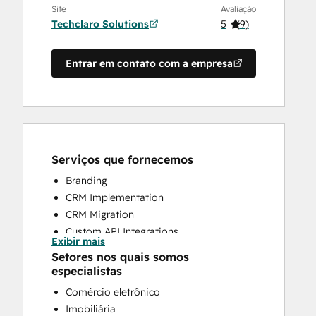
Site
Avaliação
Techclaro Solutions
5
(
9
)
Entrar em contato com a empresa
Serviços que fornecemos
Branding
CRM Implementation
CRM Migration
Custom API Integrations
Exibir mais
Knowledge Base Development
Setores nos quais somos
Search Engine Optimization
especialistas
Website Design
Comércio eletrônico
Website Development
Imobiliária