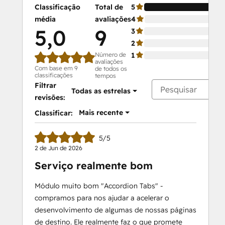
Classificação
Total de
5
média
avaliações
4
5,0
9
3
2
Número de
1
avaliações
Com base em 9
de todos os
classificações
tempos
Filtrar
Todas as estrelas
revisões:
Mais recente
Classificar:
5/5
2 de Jun de 2026
Serviço realmente bom
Módulo muito bom "Accordion Tabs" -
compramos para nos ajudar a acelerar o
desenvolvimento de algumas de nossas páginas
de destino. Ele realmente faz o que promete