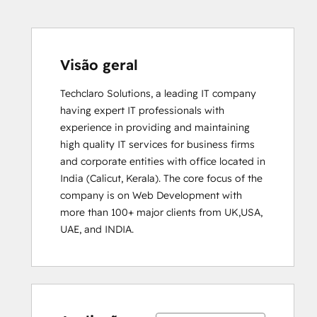
Visão geral
Techclaro Solutions, a leading IT company 
having expert IT professionals with 
experience in providing and maintaining 
high quality IT services for business firms 
and corporate entities with office located in 
India (Calicut, Kerala). The core focus of the 
company is on Web Development with 
more than 100+ major clients from UK,USA, 
UAE, and INDIA.
0%
0%
0%
0%
100%
0%
0%
0%
0%
100%
concluído
concluído
concluído
concluído
concluído
concluído
concluído
concluído
concluído
concluído