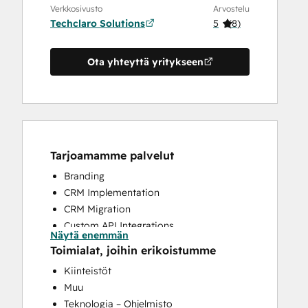
Verkkosivusto
Arvostelu
Techclaro Solutions
5
(
8
)
Ota yhteyttä yritykseen
Tarjoamamme palvelut
Branding
CRM Implementation
CRM Migration
Custom API Integrations
Näytä enemmän
Knowledge Base Development
Toimialat, joihin erikoistumme
Search Engine Optimization
Kiinteistöt
Website Design
Muu
Website Development
Teknologia – Ohjelmisto