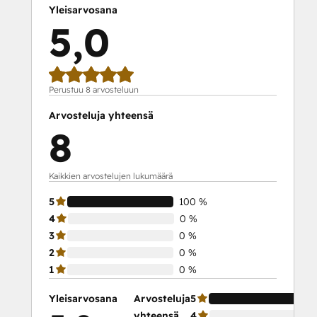
Yleisarvosana
5,0
Perustuu 8 arvosteluun
Arvosteluja yhteensä
8
Kaikkien arvostelujen lukumäärä
5
100 %
4
0 %
3
0 %
2
0 %
1
0 %
Yleisarvosana
Arvosteluja
5
yhteensä
4