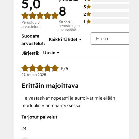
5,0
8
3
2
Kaikkien
1
Perustuu 8
arvostelujen
arvosteluun
lukumäärä
Suodata
Kaikki tähdet
arvostelut:
Uusin
Järjestä:
5/5
27. touko 2025
Erittäin majoittava
He vastasivat nopeasti ja auttoivat mielellään
moduulin vianmäärityksessä.
Tarjotut palvelut
24