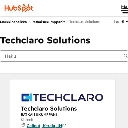
Me
Laadi
Techclaro Solutions
Markkinapaikka
Ratkaisukumppanit
Techclaro Solutions
Techclaro Solutions
RATKAISUKUMPPANI
Sijainnit
Calicut, Kerala, IN