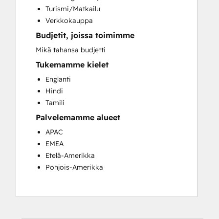
Website Migration
Turismi/Matkailu
Verkkokauppa
Budjetit, joissa toimimme
Mikä tahansa budjetti
Tukemamme kielet
Englanti
Hindi
Tamili
Palvelemamme alueet
APAC
EMEA
Etelä-Amerikka
Pohjois-Amerikka