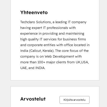
Yhteenveto
Techclaro Solutions, a leading IT company 
having expert IT professionals with 
experience in providing and maintaining 
high quality IT services for business firms 
and corporate entities with office located in 
India (Calicut, Kerala). The core focus of the 
company is on Web Development with 
more than 100+ major clients from UK,USA, 
UAE, and INDIA.
0 %
0 %
0 %
0 %
100 %
0 %
0 %
0 %
0 %
100 %
valmis
valmis
valmis
valmis
valmis
valmis
valmis
valmis
valmis
valmis
Arvostelut
Kirjoita arvostelu