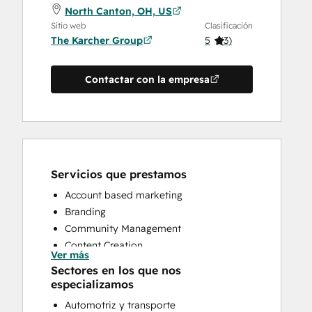
North Canton, OH, US
Sitio web
Clasificación
The Karcher Group
5
(
3
)
Contactar con la empresa
Servicios que prestamos
Account based marketing
Branding
Community Management
Content Creation
Ver más
Conversational Marketing
Sectores en los que nos
CRM Implementation
especializamos
CRM Migration
Automotriz y transporte