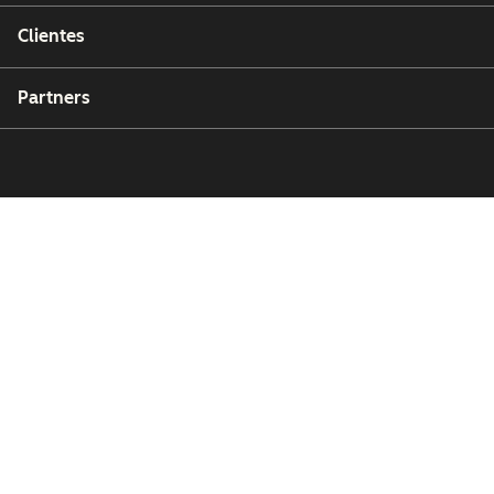
Clientes
Partners
Copyright © 2026 HubSpot, Inc.
Centro de recursos legales
Política de privacidad
Seguridad