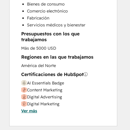
Custom API Integrations
Bienes de consumo
Customer Marketing
Comercio electrónico
Customer Support Training
Fabricación
Email Marketing
Servicios médicos y bienestar
Full Inbound Marketing Services
Presupuestos con los que
Help Desk Implementation
trabajamos
HubSpot Onboarding
Más de 5000 USD
Paid Advertising
Programmable Automation
Regiones en las que trabajamos
Public Relations
América del Norte
Sales and Marketing Alignment
Certificaciones de HubSpot
Sales Enablement
AI Essentials Badge
Search Engine Optimization
Content Marketing
Social Media
Digital Advertising
Video Production
Digital Marketing
Website Design
Ver más
Email Marketing Certification
Website Development
HubSpot CMS for Developers II
Website Migration
HubSpot Sales Hub Software