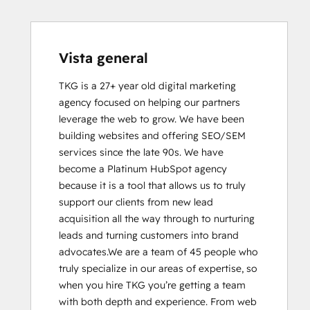
Certification
Inbound Marketing
Sales Enablement
SEO
Vista general
SEO II
TKG is a 27+ year old digital marketing 
Social Media Marketing Certification
agency focused on helping our partners 
Course
leverage the web to grow. We have been 
building websites and offering SEO/SEM 
services since the late 90s. We have 
become a Platinum HubSpot agency 
because it is a tool that allows us to truly 
support our clients from new lead 
acquisition all the way through to nurturing 
leads and turning customers into brand 
advocates.We are a team of 45 people who 
truly specialize in our areas of expertise, so 
when you hire TKG you’re getting a team 
with both depth and experience. From web 