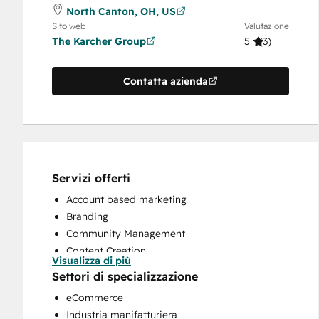
North Canton, OH, US
Sito web
Valutazione
The Karcher Group
5
(
3
)
Contatta azienda
Servizi offerti
Account based marketing
Branding
Community Management
Content Creation
Visualizza di più
Conversational Marketing
Settori di specializzazione
CRM Implementation
eCommerce
CRM Migration
Industria manifatturiera