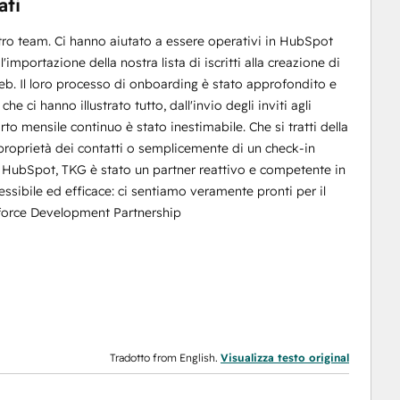
ati
tro team. Ci hanno aiutato a essere operativi in HubSpot
'importazione della nostra lista di iscritti alla creazione di
 web. Il loro processo di onboarding è stato approfondito e
he ci hanno illustrato tutto, dall'invio degli inviti agli
rto mensile continuo è stato inestimabile. Che si tratti della
 proprietà dei contatti o semplicemente di un check-in
 HubSpot, TKG è stato un partner reattivo e competente in
essibile ed efficace: ci sentiamo veramente pronti per il
force Development Partnership
Tradotto from English.
Visualizza testo original