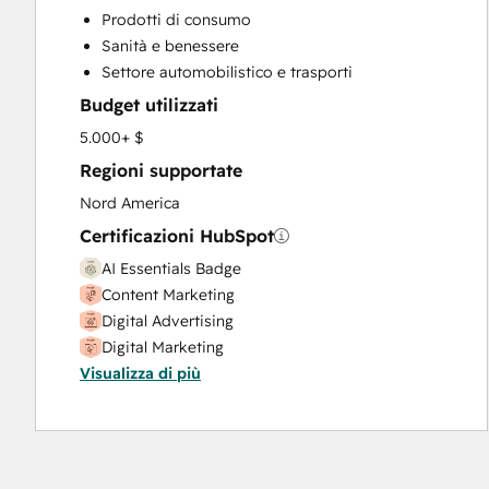
Custom API Integrations
Prodotti di consumo
Customer Marketing
Sanità e benessere
Customer Support Training
Settore automobilistico e trasporti
Email Marketing
Budget utilizzati
Full Inbound Marketing Services
Help Desk Implementation
5.000+ $
HubSpot Onboarding
Regioni supportate
Paid Advertising
Nord America
Programmable Automation
Certificazioni HubSpot
Public Relations
Sales and Marketing Alignment
AI Essentials Badge
Sales Enablement
Content Marketing
Search Engine Optimization
Digital Advertising
Social Media
Digital Marketing
Video Production
Visualizza di più
Email Marketing Certification
Website Design
HubSpot CMS for Developers II
Website Development
HubSpot Sales Hub Software Certification
Website Migration
Inbound Marketing
Sales Enablement