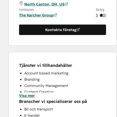
North Canton, OH, US
Webbplats
Betyg
The Karcher Group
5
(
3
)
Kontakta företag
Tjänster vi tillhandahåller
Account based marketing
Branding
Community Management
Content Creation
Visa mer
Conversational Marketing
Branscher vi specialiserar oss på
CRM Implementation
Bil och transport
CRM Migration
E-handel