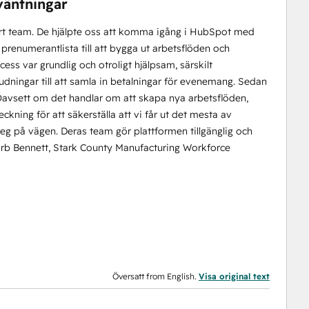
väntningar
vårt team. De hjälpte oss att komma igång i HubSpot med
r prenumerantlista till att bygga ut arbetsflöden och
ss var grundlig och otroligt hjälpsam, särskilt
bjudningar till att samla in betalningar för evenemang. Sedan
 Oavsett om det handlar om att skapa nya arbetsflöden,
kning för att säkerställa att vi får ut det mesta av
eg på vägen. Deras team gör plattformen tillgänglig och
 Barb Bennett, Stark County Manufacturing Workforce
Översatt from English.
Visa original text