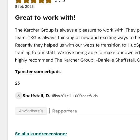
5 / 5
8 feb 2023
Great to work with!
The Karcher Group is always a pleasure to work with! They p
on
team. TKG is always thinking of new and exciting ways to hel
Recently they helped us with our website transition to HubSp
training to our staff. We love being able to make our own 
highly recommend The Karcher Group. –Danielle Shaffstall, G
Tjänster som erbjuds
23
Shaffstall, D.
Hälsa
201 till 1 000 anställda
Rapportera
Användbar (0)
Se alla kundrecensioner