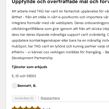
Uppfyllde och överträffade mål och för
Att arbeta med TKG har varit en fantastisk upplevelse för 
lätthet - från att ställa in vårt e-postkonto och importera vå
integrera formulär med vår webbplats. Deras onboardingproce
utbildningstillfällena som gick igenom allt från att skicka in
dess har deras löpande månatliga support varit ovärderlig.
uppdatera kontaktegenskaper eller bara ha en månatlig inchec
HubSpot, har TKG varit en lyhörd och kunnig partner varje st
effektiv - vi känner oss verkligen inställda för framgång. -
Development Partnership
Tjänster som erbjuds
5, 15 och 53001
Bennett, B.
Rapportera
Användbar (0)