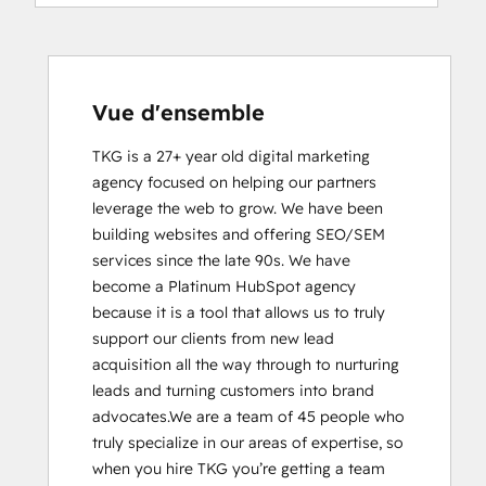
HubSpot Sales Hub Software
Certification
Inbound Marketing
Sales Enablement
SEO
Vue d'ensemble
SEO II
TKG is a 27+ year old digital marketing 
Social Media Marketing Certification
agency focused on helping our partners 
Course
leverage the web to grow. We have been 
building websites and offering SEO/SEM 
services since the late 90s. We have 
become a Platinum HubSpot agency 
because it is a tool that allows us to truly 
support our clients from new lead 
acquisition all the way through to nurturing 
leads and turning customers into brand 
advocates.We are a team of 45 people who 
truly specialize in our areas of expertise, so 
when you hire TKG you’re getting a team 