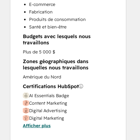
Custom API Integrations
E-commerce
Customer Marketing
Fabrication
Customer Support Training
Produits de consommation
Email Marketing
Santé et bien-être
Full Inbound Marketing Services
Budgets avec lesquels nous
Help Desk Implementation
travaillons
HubSpot Onboarding
Plus de 5 000 $
Paid Advertising
Programmable Automation
Zones géographiques dans
lesquelles nous travaillons
Public Relations
Sales and Marketing Alignment
Amérique du Nord
Sales Enablement
Certifications HubSpot
Search Engine Optimization
AI Essentials Badge
Social Media
Content Marketing
Video Production
Digital Advertising
Website Design
Digital Marketing
Website Development
Afficher plus
Email Marketing Certification
Website Migration
HubSpot CMS for Developers II