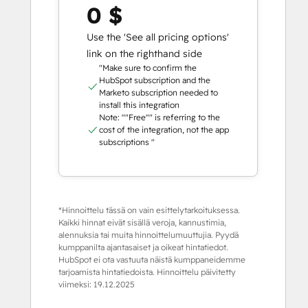
0 $
Use the 'See all pricing options'
link on the righthand side
"Make sure to confirm the
HubSpot subscription and the
Marketo subscription needed to
install this integration
Note: ""Free"" is referring to the
cost of the integration, not the app
subscriptions "
*Hinnoittelu tässä on vain esittelytarkoituksessa.
Kaikki hinnat eivät sisällä veroja, kannustimia,
alennuksia tai muita hinnoittelumuuttujia. Pyydä
kumppanilta ajantasaiset ja oikeat hintatiedot.
HubSpot ei ota vastuuta näistä kumppaneidemme
tarjoamista hintatiedoista. Hinnoittelu päivitetty
viimeksi:
19.12.2025