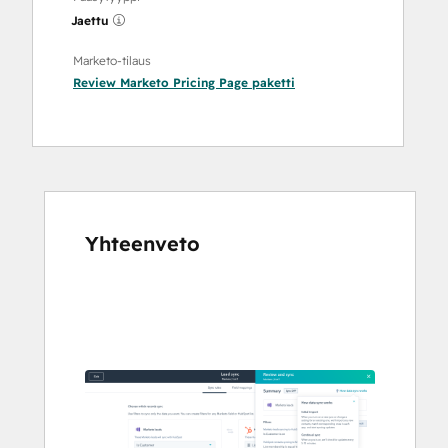
Jaettu
Marketo-tilaus
Review Marketo Pricing Page
paketti
Yhteenveto
Katso
muita
kohteita
käyttämällä
nuolipainikkeita