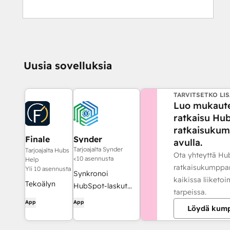
Uusia sovelluksia
TARVITSETKO LIS
Luo mukaut
ratkaisu Hu
ratkaisuku
Finale
Synder
avulla.
Composer
Tarjoajalta Synder
Tarjoajalta Hubs
Ota yhteyttä Hu
<10 asennusta
Help
ratkaisukumppa
Yli 10 asennusta
Synkronoi
kaikissa liiketo
Tekoälyn
HubSpot-laskut
tarpeissa.
avulla luotu
QuickBooksiin,
App
App
Löydä kum
verkkosisältö,
NetSuiteen tai
joka on
Xeroon —