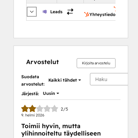
Yhteysti
Leads
Yhteystiedot
Arvostelut
Kirjoita arvostelu
Suodata
Kaikki tähdet
arvostelut:
Uusin
Järjestä:
2/5
9. helmi 2026
Toimii hyvin, mutta
ylihinnoiteltu täydelliseen