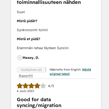
toiminnallisuuteen nähden
Suuri
Mistä pidät?
Synkronointi toimii
Mistä et pidä?
Enemmän rahaa täyteen Synciin
Maxey, D.
Käännetty from English.
Näytä
Hyödyllinen (0)
original teksti
Raportti
4/5
6. joulu 2022
Good for data
syncing/migration