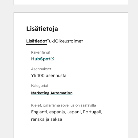
Lisätietoja
Lisätiedot
Tuki
Oikeustoimet
Rakentanut
HubSpot
Asennukset
Yli 100 asennusta
Kategoriat
Marketing Automation
Kielet, joilla tämä sovellus on saatavilla
Englanti
,
espanja
,
Japani
,
Portugali
,
ranska
ja
saksa