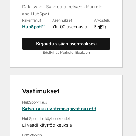
Data sync - Sync data between Marketo
and HubSpot
Rakentanut
Asennukset
Arvostelu
HubSpot
Yli 100 asennusta
3
(
2
)
Kirjaudu sisään asentaaksesi
Edellyttää Marketo-tilauksen
Vaatimukset
HubSpot-tilaus
Katso kaikki yhteensopivat paketit
HubSpot-tilin käyttöoikeudet
Ei vaadi käyttöoikeuksia
Pääsytyyppi