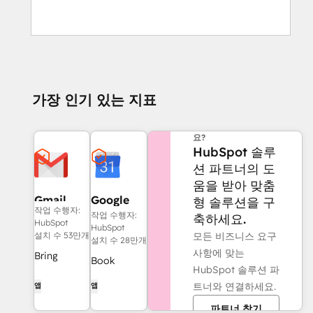
가장 인기 있는 지표
도움이 더 필요하신가
요?
HubSpot 솔루
션 파트너의 도
움을 받아 맞춤
Gmail
Google
형 솔루션을 구
작업 수행자:
Calendar
작업 수행자:
축하세요.
HubSpot
HubSpot
모든 비즈니스 요구
설치 수 53만개
설치 수 28만개
사항에 맞는
Bring
Book
HubSpot 솔루션 파
HubSpot to
meetings
트너와 연결하세요.
앱
앱
your inbox
quickly and
with the
파트너 찾기
easily with