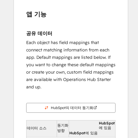
앱 기능
공유 데이터
Each object has field mappings that
connect matching information from each
app. Default mappings are listed below. If
you want to change these default mappings
or create your own, custom field mappings
are available with Operations Hub Starter
and up.
HubSpot의 데이터 동기화
HubSpot
동기화
에 있음
데이터 소스
방향
HubSpot에 있음