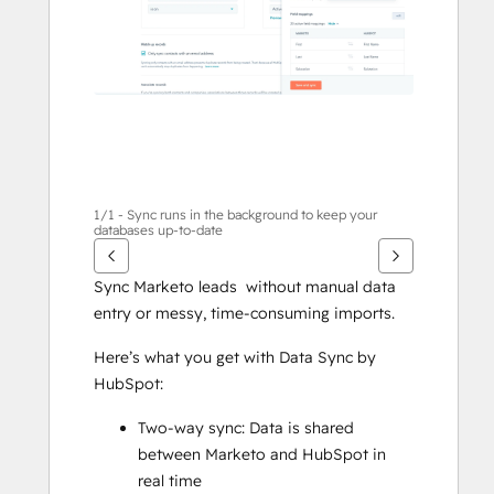
면
화
살
표
키
를
사
용
하
1/1 - Sync runs in the background to keep your
databases up-to-date
십
시
Sync Marketo leads  without manual data 
오.
entry or messy, time-consuming imports.
Here’s what you get with Data Sync by 
HubSpot:
Two-way sync: Data is shared 
between Marketo and HubSpot in 
real time