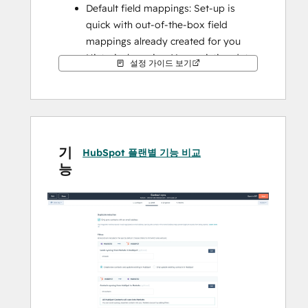
Default field mappings: Set-up is 
quick with out-of-the-box field 
mappings already created for you
Historical syncing: Your existing data 
설정 가이드 보기
will sync right away, and updates will 
sync as they happen
기
HubSpot 플랜별 기능 비교
능