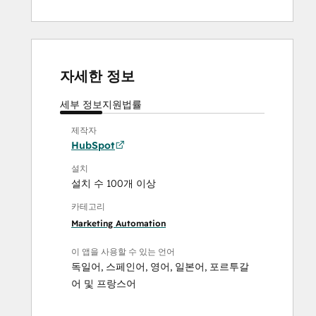
자세한 정보
세부 정보
지원
법률
제작자
HubSpot
설치
설치 수 100개 이상
카테고리
Marketing Automation
이 앱을 사용할 수 있는 언어
독일어
,
스페인어
,
영어
,
일본어
,
포르투갈
어
및
프랑스어