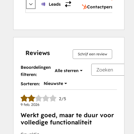
Contact
Leads
Contactpersonen
Reviews
Schrijf een review
Beoordelingen
Alle sterren
filteren:
Nieuwste
Sorteren:
2/5
9 feb. 2026
Werkt goed, maar te duur voor
volledige functionaliteit