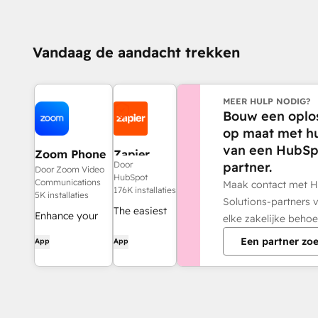
Vandaag de aandacht trekken
MEER HULP NODIG?
Bouw een oplo
op maat met h
van een HubSp
Zoom Phone
Zapier
partner.
Door
for HubSpot
Door Zoom Video
HubSpot
Communications
Maak contact met 
176K installaties
5K installaties
Solutions-partners 
The easiest
Enhance your
elke zakelijke behoe
way to
HubSpot
Een partner zo
App
App
automate
experience and
and connect
streamline your
HubSpot to
workflows.
8,000+ apps