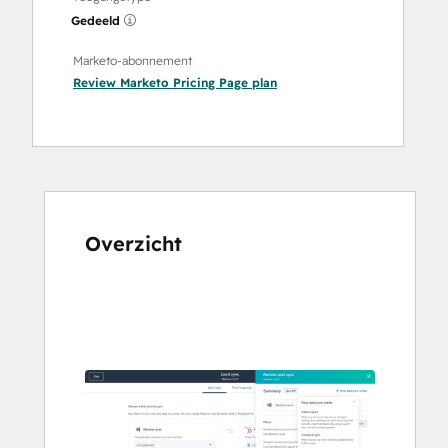
Gedeeld
Marketo-abonnement
Review Marketo Pricing Page
plan
Overzicht
Gebruik
de
pijltoetsen
om
andere
items
weer