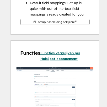
Default field mappings: Set-up is 
quick with out-of-the-box field 
mappings already created for you
Historical syncing: Your existing data 
Setup-handleiding bekijken
will sync right away, and updates will 
sync as they happen
Functies
Functies vergelijken per
HubSpot-abonnement