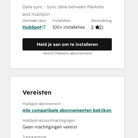
Data sync - Sync data between Marketo
and HubSpot
Gemaakt door
Installaties
Beoordeling
HubSpot
100+ installaties
3
(
2
)
Meld je aan om te installeren
Vereist Marketo-abonnement
Vereisten
HubSpot-abonnement
Alle compatibele abonnementen bekijken
HubSpot-accountmachtigingen
Geen machtigingen vereist
Toegangstype