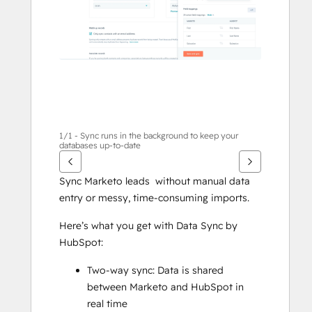
te
geven
1/1 - Sync runs in the background to keep your
databases up-to-date
Sync Marketo leads  without manual data 
entry or messy, time-consuming imports.
Here’s what you get with Data Sync by 
HubSpot:
Two-way sync: Data is shared 
between Marketo and HubSpot in 
real time