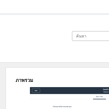
ภาพรวม
ใช้
ปุ่ม
ลูก
ศร