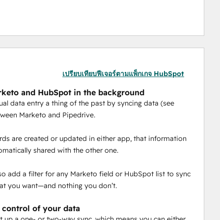
เปรียบเทียบฟีเจอร์ตามแพ็กเกจ HubSpot
keto and HubSpot in the background
l data entry a thing of the past by syncing data (see
tween Marketo and Pipedrive.
ds are created or updated in either app, that information
tomatically shared with the other one.
so add a filter for any Marketo field or HubSpot list to sync
at you want—and nothing you don’t.
 control of your data
t up a one- or two-way sync, which means you can either